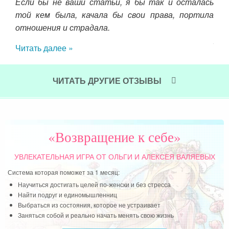
нных
Если бы не ваши статьи, я бы так и осталась
пов
той кем была, качала бы свои права, портила
сло
отношения и страдала.
Мне
жел
Читать далее »
сил
где
себ
ЧИТАТЬ ДРУГИЕ ОТЗЫВЫ
Чит
«Возвращение к себе»
УВЛЕКАТЕЛЬНАЯ ИГРА
ОТ ОЛЬГИ И АЛЕКСЕЯ ВАЛЯЕВЫХ
Система которая поможет за 1 месяц:
Научиться достигать целей по-женски и без стресса
Найти подруг и единомышленниц
Выбраться из состояния, которое не устраивает
Заняться собой и реально начать менять свою жизнь