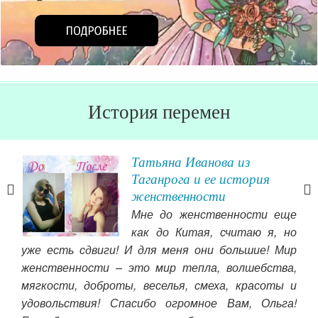
История перемен
Татьяна Иванова из
Таганрога и ее история
женственности
ь, я
Мне до женственности еще
его
как до Китая, считаю я, но
шла
уже есть сдвиги! И для меня они большие! Мир
тель
женственности – это мир тепла, волшебства,
дел
сь и
мягкости, доброты, веселья, смеха, красоты и
жен
ами.
удовольствия! Спасибо огромное Вам, Ольга!
вид