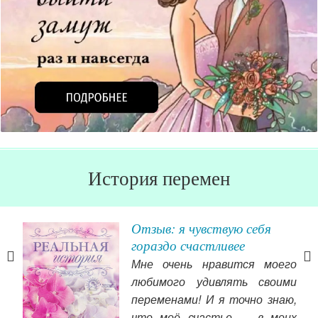
История перемен
ли
Отзыв: я чувствую себя
гораздо счастливее
сть
Мне очень нравится моего
е в
любимого удивлять своими
ого
переменами! И я точно знаю,
лько
что моё счастье — в моих