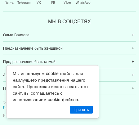
Почта
Telegram
VK
FB
Viber
WhatsApp
МЫ В CОЦCЕТЯХ
Ольга Валяева
Предназначение быть женщиной
Предназначение быть мамой
Мы используем cookie-файлы для
Алексей Валяев
наилучшего представления нашего
сайта. Продолжая использовать этот
Предназначение быть папой
сайт, вы соглашаетесь с
использованием cookie-файлов.
© 2011-2026 Предназначение быть Женщиной
Политика конфиденциальности
Принять
ИП Валяев А. В. | ИНН 380111808709