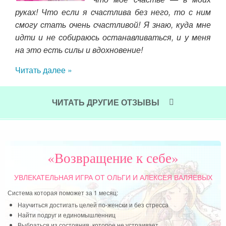
руках! Что если я счастлива без него, то с ним
«пр
ами,
смогу стать очень счастливой! Я знаю, куда мне
Ст
ше,
идти и не собираюсь останавливаться, и у меня
вдо
ось.
на это есть силы и вдохновение!
пра
Читать далее »
Чит
ЧИТАТЬ ДРУГИЕ ОТЗЫВЫ
«Возвращение к себе»
УВЛЕКАТЕЛЬНАЯ ИГРА
ОТ ОЛЬГИ И АЛЕКСЕЯ ВАЛЯЕВЫХ
Система которая поможет за 1 месяц:
Научиться достигать целей по-женски и без стресса
Найти подруг и единомышленниц
Выбраться из состояния, которое не устраивает