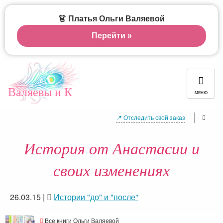
👗 Платья Ольги Валяевой
Перейти »
Валяевы и К
МЕНЮ
📍 Отследить свой заказ
История от Анастасии и
своих изменениях
26.03.15
|
Истории "до" и "после"
Все книги Ольги Валяевой