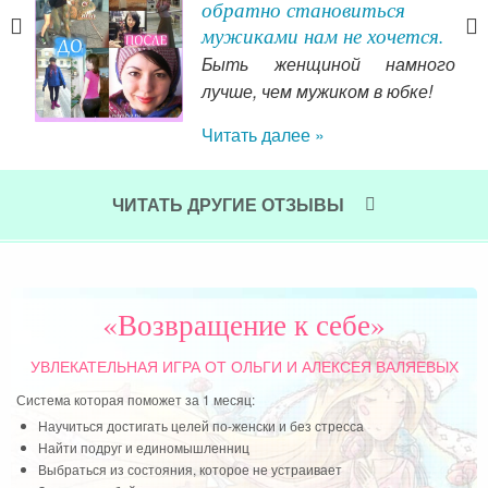
обратно становиться
мужиками нам не хочется.
тся
Быть женщиной намного
. Я
лучше, чем мужиком в юбке!
ваю
Читать далее »
ония
не 
и м
ЧИТАТЬ ДРУГИЕ ОТЗЫВЫ
Чит
«Возвращение к себе»
УВЛЕКАТЕЛЬНАЯ ИГРА
ОТ ОЛЬГИ И АЛЕКСЕЯ ВАЛЯЕВЫХ
Система которая поможет за 1 месяц:
Научиться достигать целей по-женски и без стресса
Найти подруг и единомышленниц
Выбраться из состояния, которое не устраивает