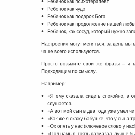
Ребенок как психотерапевт
Ребенок как чудо
Ребенок как подарок Бога
Ребенок как продолжение нашей любв
Ребенок, как сосуд, который нужно за
Настроения могут меняться, за день мы 
чаще всего используются.
Просто возьмите свои же фразы – и м
Подходящим по смыслу.
Например:
«Я ему сказала сидеть спокойно, а о
слушается.
«А вот мой сын в два года уже умел ч
«Как же я скажу бабушке, что у сына т
«Ох опять у нас (ключевое слово у на
«Пол намыл, грязь размазал, лучше бы