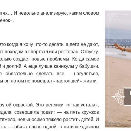
детях… И невольно анализирую, каким словом
енок».
 когда я хочу что-то делать, а дети не дают,
 походам в спортзал или ресторан. Отпуску.
только создает новые проблемы. Когда самое
й и долгий. А еще лучше каникулы у бабушки.
 обязательно сделать все – нагуляться,
обы он потом не помешал «настоящей» жизни.
угой окраской. Это реплики «я так устала»,
отдала, совершила подвиг — на пять кружков
к тяжело, невыносимо тяжело растить детей. И
ать — обязательно одной, в пятизвездочном