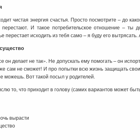
я
ходит чистая энергия счастья. Просто посмотрите – до как
т перестают. И такое потребительское отношение – ты 
ье перестает исходить из тебя само – я буду его вытрясать.
 существо
се он делает не так». Не допускать ему помогать – он испор
же сам не сможет! И про попытки всю жизнь защищать свои
не можешь. Вот такой посыл у родителей.
лю то, что приходит в голову (самих вариантов может быть
мочь вырасти
щество