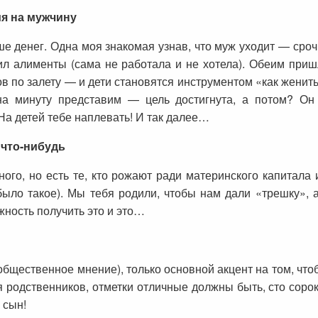
ия на мужчину
ше денег. Одна моя знакомая узнав, что муж уходит — сро
ил алименты (сама не работала и не хотела). Обеим приш
ов по залету — и дети становятся инструментом «как женит
а минуту представим — цель достигнута, а потом? Он
На детей тебе наплевать! И так далее…
 что-нибудь
ого, но есть те, кто рожают ради материнского капитала 
ыло такое). Мы тебя родили, чтобы нам дали «трешку», а
ность получить это и это…
бщественное мнение), только основной акцент на том, чтоб
 родственников, отметки отличные должны быть, сто соро
 сын!