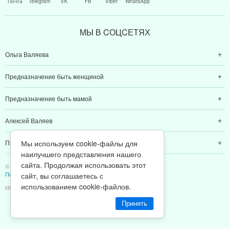
Почта
Telegram
VK
FB
Viber
WhatsApp
МЫ В CОЦCЕТЯХ
Ольга Валяева
Предназначение быть женщиной
Предназначение быть мамой
Алексей Валяев
Мы используем cookie-файлы для
Предназначение быть папой
наилучшего представления нашего
сайта. Продолжая использовать этот
© 2011-2026 Предназначение быть Женщиной
Политика конфиденциальности
сайт, вы соглашаетесь с
использованием cookie-файлов.
ИП Валяев А. В. | ИНН 380111808709
Принять