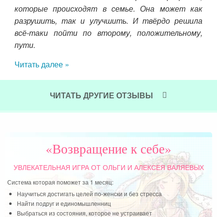
которые происходят в семье. Она может как
о на
Мог
разрушить, так и улучшить. И твёрдо решила
орый
оче
всё-таки пойти по второму, положительному,
ьной
мне
пути.
Чит
Читать далее »
ЧИТАТЬ ДРУГИЕ ОТЗЫВЫ
«Возвращение к себе»
УВЛЕКАТЕЛЬНАЯ ИГРА
ОТ ОЛЬГИ И АЛЕКСЕЯ ВАЛЯЕВЫХ
Система которая поможет за 1 месяц:
Научиться достигать целей по-женски и без стресса
Найти подруг и единомышленниц
Выбраться из состояния, которое не устраивает