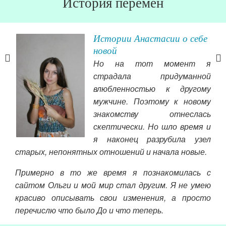
История перемен
Истории Анастасии о себе
новой
Но на тот момент я
страдала придуманной
тат
влюбленностью к другому
а я
мужчине. Поэтому к новому
и и
знакомству отнеслась
рету
скептически. Но шло время и
тлом
я наконец разрубила узел
старых, непонятных отношений и начала новые.
Примерно в то же время я познакомилась с
мир
сайтом Ольги и мой мир стал другим. Я не умею
игр
красиво описывать свои изменения, а просто
кот
перечислю что было До и что теперь.
вос