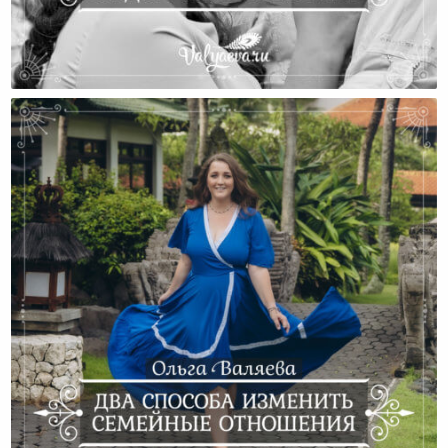
Три Стратегии «езды У Мужа На Шее»