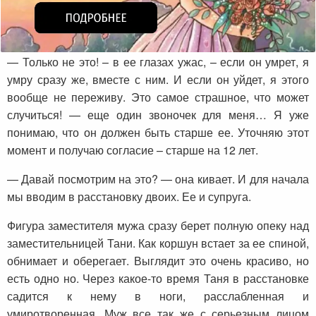
— Только не это! – в ее глазах ужас, – если он умрет, я
умру сразу же, вместе с ним. И если он уйдет, я этого
вообще не переживу. Это самое страшное, что может
случиться! — еще один звоночек для меня… Я уже
понимаю, что он должен быть старше ее. Уточняю этот
момент и получаю согласие – старше на 12 лет.
— Давай посмотрим на это? — она кивает. И для начала
мы вводим в расстановку двоих. Ее и супруга.
Фигура заместителя мужа сразу берет полную опеку над
заместительницей Тани. Как коршун встает за ее спиной,
обнимает и оберегает. Выглядит это очень красиво, но
есть одно но. Через какое-то время Таня в расстановке
садится к нему в ноги, расслабленная и
умиротворенная. Муж все так же с серьезным лицом