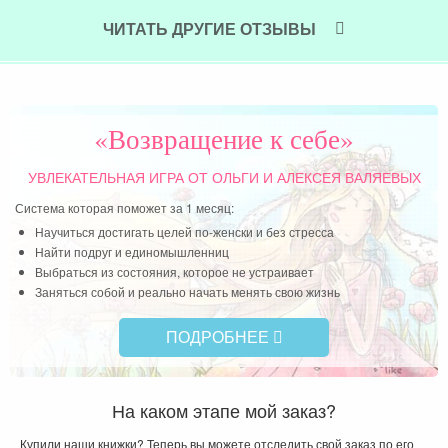
же 
Читать далее »
пом
ЧИТАТЬ ДРУГИЕ ОТЗЫВЫ
Чит
«Возвращение к себе»
УВЛЕКАТЕЛЬНАЯ ИГРА
ОТ ОЛЬГИ И АЛЕКСЕЯ ВАЛЯЕВЫХ
Система которая поможет за 1 месяц:
Научиться достигать целей по-женски и без стресса
Найти подруг и единомышленниц
Выбраться из состояния, которое не устраивает
Заняться собой и реально начать менять свою жизнь
ПОДРОБНЕЕ
На каком этапе мой заказ?
Купили наши книжки? Теперь вы можете отследить свой заказ по его