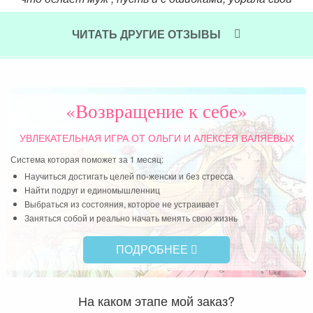
контроль, позволила мужу ошибаться ,
доверилась и у меня хорошо получилось , он
ЧИТАТЬ ДРУГИЕ ОТЗЫВЫ
конечно же ошибся , но стал мудрее , ещё
мужественней и ответственней, а я родила
сына)))))Ура , у нас сын))))Я доверилась ещё
больше мужу , он принял роды , о это
«Возвращение к себе»
чудо))Благословение небес))))
УВЛЕКАТЕЛЬНАЯ ИГРА
ОТ ОЛЬГИ И АЛЕКСЕЯ ВАЛЯЕВЫХ
Читать далее »
Система которая поможет за 1 месяц:
Научиться достигать целей по-женски и без стресса
Найти подруг и единомышленниц
Выбраться из состояния, которое не устраивает
Заняться собой и реально начать менять свою жизнь
ПОДРОБНЕЕ
На каком этапе мой заказ?