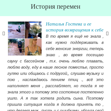
История перемен
Наталья Гостева и ее
история возвращения к себе
. С
В то время я ещё не знала ,
как нужно поддерживать в
себе женские энергии, теперь
при
знаю , во время посещаю
сч
сауну с бассейном , т.к. очень люблю плавать,
тор
люблю воду, еду в наше лесное поместье, просто
гуляю или общаюсь с подругой,, слушаю музыку и
Чит
пою , наслаждаюсь пением птиц ., всё это
наполняет меня , расслабляет, но тогда я не
знала этого и потому это состояние постепенно
ушло. А я так хотела родить сына. Поэтому
пришла ситуация когда я должна принять то ,
что делает муж , пусть и с ошибками, убрала свой