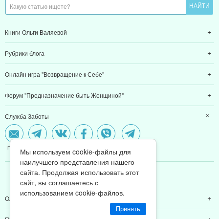
Книги Ольги Валяевой
Рубрики блога
Онлайн игра "Возвращение к Себе"
Форум "Предназначение быть Женщиной"
Служба Заботы
Почта
Telegram
VK
FB
Viber
WhatsApp
Мы используем cookie-файлы для
наилучшего представления нашего
сайта. Продолжая использовать этот
МЫ В CОЦCЕТЯХ
сайт, вы соглашаетесь с
использованием cookie-файлов.
Ольга Валяева
Принять