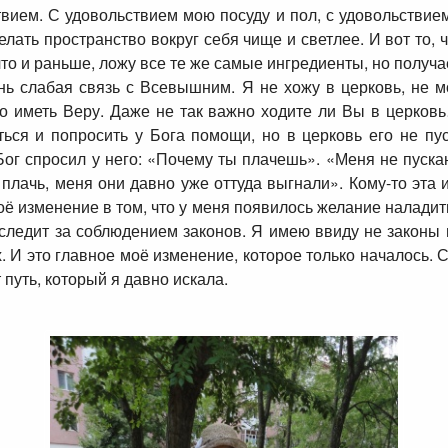
твием. С удовольствием мою посуду и пол, с удовольстви
елать пространство вокруг себя чище и светлее. И вот то, ч
 что и раньше, ложу все те же самые ингредиенты, но получ
ень слабая связь с Всевышним. Я не хожу в церковь, не 
но иметь Веру. Даже не так важно ходите ли Вы в церков
ться и попросить у Бога помощи, но в церковь его не пус
 Бог спросил у него: «Почему ты плачешь». «Меня не пуск
е плачь, меня они давно уже оттуда выгнали». Кому-то эта 
Моё изменение в том, что у меня появилось желание наладит
 следит за соблюдением законов. Я имею ввиду не законы г
х. И это главное моё изменение, которое только началось. 
т путь, который я давно искала.