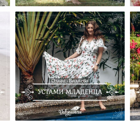
История Марафона
ас
Устами Младенца
Д