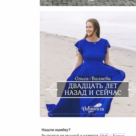
Невыдуманная История
Двадцать Лет Назад И Сейч
Нашли ошибку?
Выделите ее мышкой и нажмитe