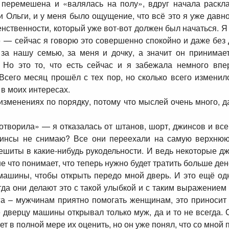
 перемешена и «валялась на полу», вдруг начала раскла
ьи Ольги, и у меня было ощущение, что всё это я уже давн
нственности, который уже вот-вот должен был начаться. 
 — сейчас я говорю это совершенно спокойно и даже без д
 за нашу семью, за меня и дочку, а значит он принима
 Но это то, что есть сейчас и я забежала немного впе
Всего месяц прошёл с тех пор, но сколько всего изменило
 в моих интересах.
 изменениях по порядку, потому что мыслей очень много, д
отворила» — я отказалась от штанов, шорт, джинсов и все
жинсы не снимаю? Все они переехали на самую верхнюю
ешиты в какие-нибудь рукодельности. И ведь некоторые д
е что понимает, что теперь нужно будет тратить больше ден
 машины, чтобы открыть передо мной дверь. И это ещё од
егда они делают это с такой улыбкой и с таким выражением 
ьга – мужчинам приятно помогать женщинам, это приносит 
е дверцу машины открывал только муж, да и то не всегда.
жет в полной мере их оценить, но он уже понял, что со мной