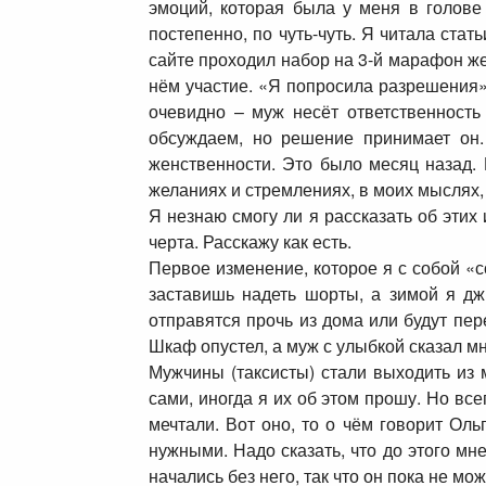
эмоций, которая была у меня в голове
постепенно, по чуть-чуть. Я читала стат
сайте проходил набор на 3-й марафон же
нём участие. «Я попросила разрешения»
очевидно – муж несёт ответственность
обсуждаем, но решение принимает он.
женственности. Это было месяц назад. 
желаниях и стремлениях, в моих мыслях,
Я незнаю смогу ли я рассказать об этих
черта. Расскажу как есть.
Первое изменение, которое я с собой «с
заставишь надеть шорты, а зимой я д
отправятся прочь из дома или будут пер
Шкаф опустел, а муж с улыбкой сказал мн
Мужчины (таксисты) стали выходить из
сами, иногда я их об этом прошу. Но вс
мечтали. Вот оно, то о чём говорит Ол
нужными. Надо сказать, что до этого мн
начались без него, так что он пока не мо