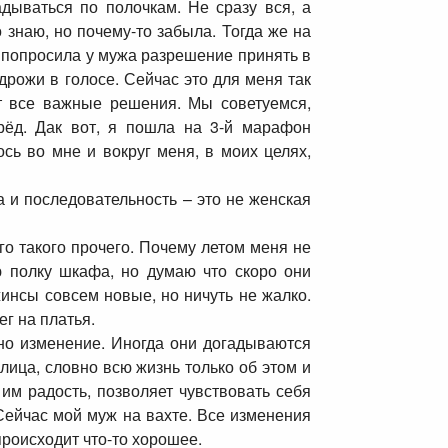
дываться по полочкам. Не сразу вся, а
о знаю, но почему-то забыла. Тогда же на
Я попросила у мужа разрешение принять в
рожи в голосе. Сейчас это для меня так
ет все важные решения. Мы советуемся,
рёд. Дак вот, я пошла на 3-й марафон
сь во мне и вокруг меня, в моих целях,
а и последовательность – это не женская
го такого прочего. Почему летом меня не
 полку шкафа, но думаю что скоро они
жинсы совсем новые, но ничуть не жалко.
ег на платья.
но изменение. Иногда они догадываются
лица, словно всю жизнь только об этом и
им радость, позволяет чувствовать себя
 Сейчас мой муж на вахте. Все изменения
 происходит что-то хорошее.