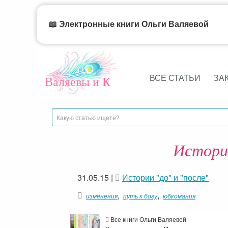
📖 Электронные книги Ольги Валяевой
ВСЕ СТАТЬИ
ЗА
Валяевы и К
Истори
31.05.15
|
Истории "до" и "после"
,
,
изменения
путь к богу
юбкомания
Все книги Ольги Валяевой