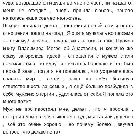
чудо, возвращается и души во мне не чает , ни на шаг от
меня не отходит , вновь пришла любовь, заново
началась наша совместная жизнь.
Вскоре родилась дочка , построили новый дом и опять
отношения пошли на спад . Я опять мучалась вопросами
— почему? искала , начала читать много книг. Прочла
книгу Владимира Мегре об Анастасии, и конечно же
сразу загорелась идеей , отношения с мужем стали
налаживаться, но вдруг я сильно заболеваю и это был
первый знак , тогда я не понимала , что устремившись
спасать мир , детей… взяв на себя большую
ответственность за семью , я ещё больше возбудила в
себе мужские энергии , удалилась от себя.Я поняла это
много позже .
Муж не противостоял мне, делал , что я просила ,
построил дом в лесу, выкопал пруд , мы садили деревья
, всё это очень хорошо , но почему болею , звучал
вопрос , что делаю не так.