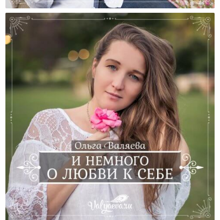
Как Взрастить Любовь К Себе В Домашних Условиях
И Немного О Любви К Себе