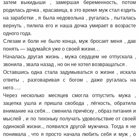
затем выкидыши , замершая беременность, потом
родилась дочка , красавица, в это время муж стал ездить
на заработки , я была недовольна , ругалась , пыталась
вернуть , пилила его и наша дочка умирает в возрасте
одного года.
Слезам и боли не было конца, муж бросает меня , дав
понять — задумайся уже о своей жизни…
Началась другая жизнь , мужа сердцем не отпускала ,
звонила , звала назад , но он не хотел возвращаться .
Оставшись одна стала задумываться о жизни , искала
ответы , разговаривая с богом , даже ругалась на
него…..
Через несколько месяцев смогла отпустить мужа ,
зацепка ушла и пришла свобода , лёгкость, обратила
внимание на себя… сменила причёску , образ питания и
мыслей , и по тихоньку получать удовольствие от своей
одинокой жизни.., появился другой мужчина. Тогда я не
понимала , что я просто начала любить себя и муж , о