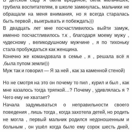
грубила воспитателям, в школе замкнулась, мальчики не
обращали на меня внимания, но я всегда старалась
быть первой , выигрывать и побеждать)))
В двадцать лет мне посчастливилось выйти замуж,
именно посчастливилось т.к , благодаря моему мужу ,
чудесному , великодушному мужчине , я по тихоньку
стала пробуждаться как женщина.
Конечно же командовала в семье , я , решала всё я
,была пупом земли)))
Муж так и говорил — Я за ней , как за каменной стеной)
Но не смотря на это он почему то пил , курил и был , как
мне казалось тогда тряпкой…? Почему , удивлялась я ?
Чего ему не хватает?
Начала задумываться о неправильности своего
поведения , лишь тогда , когда захотела детей, но родить
не могла , первый мальчик родился недоношенным и
больным , он ушёл когда было ему сорок шесть дней,