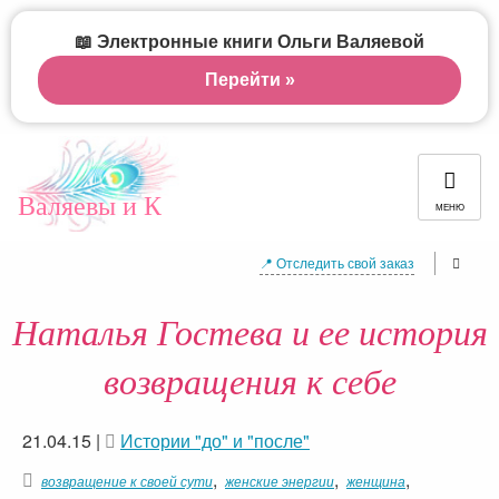
📖 Электронные книги Ольги Валяевой
Перейти »
Валяевы и К
МЕНЮ
📍 Отследить свой заказ
Наталья Гостева и ее история
возвращения к себе
21.04.15
|
Истории "до" и "после"
,
,
,
возвращение к своей сути
женские энергии
женщина