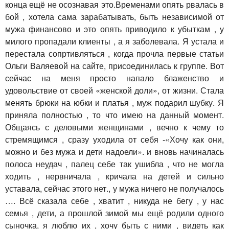
конца ещё не осознавая это.Временами опять рвалась в
бой , хотела сама зарабатывать, быть независимой от
мужа финансово и это опять приводило к убыткам , у
милого пропадали клиенты , а я заболевала. Я устала и
перестала сопртивляться , когда прочла первые статьи
Ольги Валяевой на сайте, присоединилась к группе. Вот
сейчас на меня просто напало блаженство и
удовольствие от своей «женской доли», от жизни. Стала
менять брюки на юбки и платья , муж подарил шубку. Я
приняла полностью , то что имею на данный момент.
Общаясь с деловыми женщинами , вечно к чему то
стремящимся , сразу уходила от себя -«Хочу как они,
можно и без мужа и дети надоели». и вновь начиналась
полоса неудач , палец себе так ушибла , что не могла
ходить , нервничала , кричала на детей и сильно
уставала, сейчас этого нет., у мужа ничего не получалось
…. Всё сказала себе , хватит , никуда не бегу , у нас
семья , дети, а прошлой зимой мы ещё родили одного
сыночка, я люблю их , хочу быть с ними , видеть как