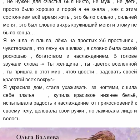
, не нужен для счастья был никто, не муж , не дети,
просто было хорошо и порой я не знала , как с этим
состоянием всё время жить , это было сильно , сильней
меня , это был словно вихрь круживший меня и этому не
было конца…
Я не шла -я плыла, лёжа на простых х\б простынях ,
чувствовала , что лежу на шелках , я словно была самой
роскошью , богатством и наслаждением. В голове
звучали слова -» Ты женщина , ты -цветок вселенной
, ты пришла в этот мир , чтоб цвести , радовать своей
красотой всех вокруг»
Я украсила дом, стала ухаживать за ногтями, сшила
себе платья , купила красивое нижнее бельё,
испытывала радость и наслаждение от прикосновений к
своему телу, целовала свои ручки , поглаживала лицо и
волосы.