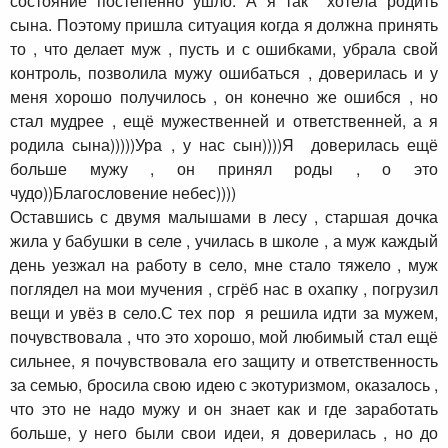
состояние постепенно ушло. А я так хотела родить
сына. Поэтому пришла ситуация когда я должна принять
то , что делает муж , пусть и с ошибками, убрала свой
контроль, позволила мужу ошибаться , доверилась и у
меня хорошо получилось , он конечно же ошибся , но
стал мудрее , ещё мужественней и ответственней, а я
родила сына)))))Ура , у нас сын))))Я доверилась ещё
больше мужу , он принял роды , о это
чудо))Благословение небес))))
Оставшись с двумя малышами в лесу , старшая дочка
жила у бабушки в селе , училась в школе , а муж каждый
день уезжал на работу в село, мне стало тяжело , муж
поглядел на мои мучения , сгрёб нас в охапку , погрузил
вещи и увёз в село.С тех пор я решила идти за мужем,
почувствовала , что это хорошо, мой любимый стал ещё
сильнее, я почувствовала его защиту и ответственность
за семью, бросила свою идею с экотуризмом, оказалось ,
что это не надо мужу и он знает как и где заработать
больше, у него были свои идеи, я доверилась , но до