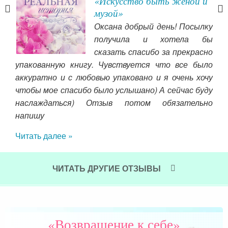
«Искусство быть женой и
музой»
ало
Оксана добрый день! Посылку
а в
получила и хотела бы
тобы
сказать спасибо за прекрасно
 и в
упакованную книгу. Чувствуется что все было
из 
зная
аккуратно и с любовью упаковано и я очень хочу
гла
меня
чтобы мое спасибо было услышано) А сейчас буду
гу и
Чит
наслаждаться) Отзыв потом обязательно
о уж
напишу
сить
Читать далее »
ЧИТАТЬ ДРУГИЕ ОТЗЫВЫ
«Возвращение к себе»