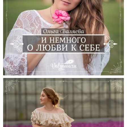
И Немного О Любви К Себе