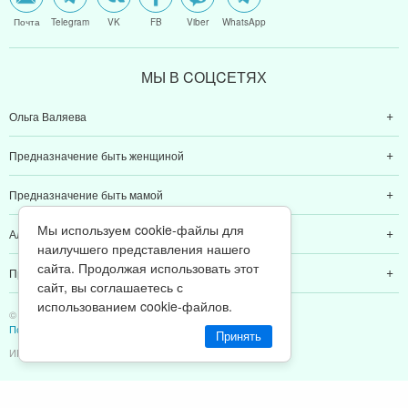
Почта
Telegram
VK
FB
Viber
WhatsApp
МЫ В CОЦCЕТЯХ
Ольга Валяева
Предназначение быть женщиной
Предназначение быть мамой
Мы используем cookie-файлы для
Алексей Валяев
наилучшего представления нашего
сайта. Продолжая использовать этот
Предназначение быть папой
сайт, вы соглашаетесь с
использованием cookie-файлов.
© 2011-2026 Предназначение быть Женщиной
Политика конфиденциальности
Принять
ИП Валяев А. В. | ИНН 380111808709