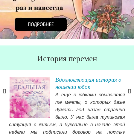
История перемен
Вдохновляющая история о
ношении юбок
А еще с юбками сбываются
ала
те мечты, о которых даже
ва с
думать год назад страшно
тов
было. У нас была тупиковая
ать,
ситуация с жильем, а буквально в начале этой
и у
атья
недели мы подписали договор на покупку
сай