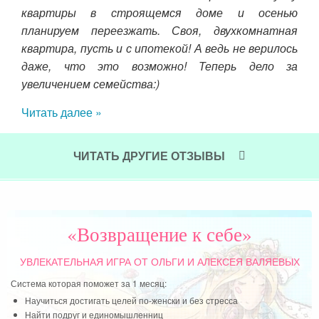
уешь
квартиры в строящемся доме и осенью
там
планируем переезжать. Своя, двухкомнатная
из-
квартира, пусть и с ипотекой! А ведь не верилось
жиз
даже, что это возможно! Теперь дело за
тяж
увеличением семейства:)
слу
мно
Читать далее »
в ж
Оль
пер
ЧИТАТЬ ДРУГИЕ ОТЗЫВЫ
Чит
«Возвращение к себе»
УВЛЕКАТЕЛЬНАЯ ИГРА
ОТ ОЛЬГИ И АЛЕКСЕЯ ВАЛЯЕВЫХ
Система которая поможет за 1 месяц:
Научиться достигать целей по-женски и без стресса
Найти подруг и единомышленниц