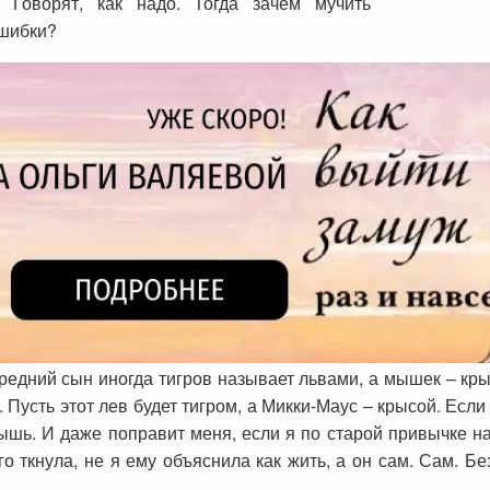
 Говорят, как надо. Тогда зачем мучить
ошибки?
средний сын иногда тигров называет львами, а мышек – кр
. Пусть этот лев будет тигром, а Микки-Маус – крысой. Если
ышь. И даже поправит меня, если я по старой привычке н
 его ткнула, не я ему объяснила как жить, а он сам. Сам. 