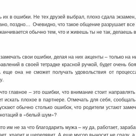
ь их в ошибки. Не тех друзей выбрал, плохо сдала экзамен,
 рано, поздно… Очевидно, что такое общение разрушает вс
заканчивается обычно тем, что и живешь ты не так, делаешь в
, замечать свои ошибки, делая на них акценты – только на 
авлений в своей тетрадке красной ручкой, будет очень боят
 еще она не сможет получать удовольствия от процесс
у.
что главное – это ошибки, что внимание стоит направлять т
т искать плохое в партнере. Отмечать для себя, сообщат
пускают обычно столько ошибок, что родители устают заме
 нотаций в «белый шум»?
о им не за что благодарить мужа – ну да, работает, зараба
ет, храпит и шепелявит. А еще мусор выносит не сразу, а 