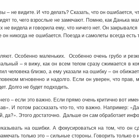
 вы – не видите. И что делать? Сказать, что он ошибается, 
идят то, чего взрослые не замечают. Помню, как Данька ма
х не видела и говорила ему, что ничего нет. Он закрывался 
 он никогда не ошибается. Поезда и самолеты всегда есть т
вляют. Особенно маленьких. Особенно очень грубо и резк
альный – я вижу, как он всем телом сразу сжимается в ко
тил человека близко, а ему указали на ошибку – он обижает
ловеком мгновенно и надолго. Если он уверен, что прав, 
ет. Долго не будет подходить.
его – если это важно. Если прямо очень критично вот имен
в». И потом рассказать что-то, что важно. Например: «Да 
ой, да?». Этого достаточно. Дальше он сам обработает инф
казывать на ошибки. А фокусироваться на том, что он сд
замечать только это – сильные стороны. Говорить только о 