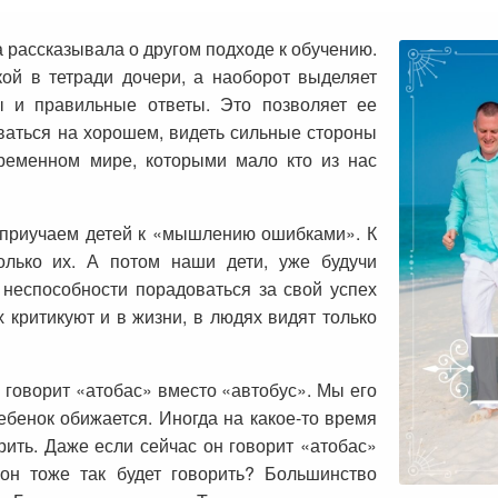
а рассказывала о другом подходе к обучению.
кой в тетради дочери, а наоборот выделяет
ы и правильные ответы. Это позволяет ее
ваться на хорошем, видеть сильные стороны
ременном мире, которыми мало кто из нас
и приучаем детей к «мышлению ошибками». К
олько их. А потом наши дети, уже будучи
 неспособности порадоваться за свой успех
х критикуют и в жизни, в людях видят только
 говорит «атобас» вместо «автобус». Мы его
ебенок обижается. Иногда на какое-то время
рить. Даже если сейчас он говорит «атобас»
 он тоже так будет говорить? Большинство