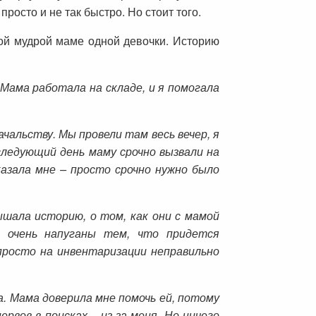
росто и не так быстро. Но стоит того.
ной мудрой маме одной девочки. Историю
 Мама работала на складе, и я помогала
альству. Мы провели там весь вечер, я
следующий день маму срочно вызвали на
казала мне – просто срочно нужно было
ышала историю, о том, как они с мамой
ли очень напуганы тем, что придется
 просто на инвентаризации неправильно
а. Мама доверила мне помочь ей, потому
рвов в поисках – из-за меня. Но ничего