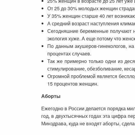
25% женщин в возрасте до 25 лет уж
От 25 до 30% молодых женщин страда
У 35% женщин старше 40 лет возникаю
А средний возраст наступления климак
Сегодняшние беременные получают на
экология хуже. А еще потому что женс
По данным акушеров-гинекологов, на
процентах случаев.
Так же примерно только одни из дес
стимулирование, обезболивание, кесар
Огромной проблемой является бесплоди
15 процентов женщин.
Аборты
Ежегодно в России делается порядка мил
год, в двухтысячных годах эта цифра пе
Минздрава, куда не входят аборты, сдела