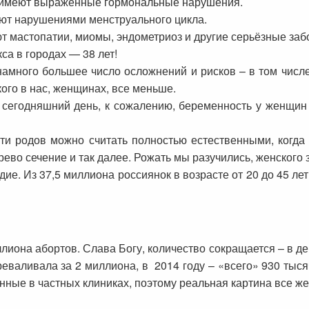
е имеют выраженные гормональные нарушения.
ют нарушениями менструального цикла.
т мастопатии, миомы, эндометриоз и другие серьёзные заб
са в городах — 38 лет!
много большее число осложнений и рисков – в том числе
кого в нас, женщинах, все меньше.
 сегодняшний день, к сожалению, беременность у женщин 
яти родов можно считать полностью естественными, когд
ево сечение и так далее. Рожать мы разучились, женского
е. Из 37,5 миллиона россиянок в возрасте от 20 до 45 лет
лиона абортов. Слава Богу, количество сокращается – в д
реваливала за 2 миллиона, в 2014 году – «всего» 930 тыся
нные в частных клиниках, поэтому реальная картина все же