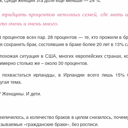
ак, среди женщин эта доля ещё меньше — 29 %.
и тридцать процентов неполных семей, где мать 
то очень и очень много.
 процентов всех пар. 28 процентов — те, кто прожили в бр
 сохранить брак, состоявшие в браке более 20 лет в 13% с
похожая ситуация в США, многих европейских странах, к
имерно столько же – около 30 процентов.
 похвастаться ирландцы, в Ирландии всего лишь 15% 
угая тема.
и? Женщины. И дети.
еличилось, а количество браков в целом снизилось, почем
азываемые «гражданские браки», без росписи.