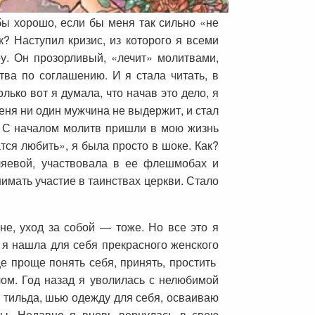
бы хорошо, если бы меня так сильно «не
? Наступил кризис, из которого я всеми
у. Он прозорливый, «лечит» молитвами,
тва по соглашению. И я стала читать, в
ько вот я думала, что начав это дело, я
меня ни один мужчина не выдержит, и стал
л. С началом молитв пришли в мою жизнь
ся любить», я была просто в шоке. Как?
ляевой, участвовала в ее флешмобах и
имать участие в таинствах церкви. Стало
не, уход за собой — тоже. Но все это я
 я нашла для себя прекрасного женского
 проще понять себя, принять, простить
ом. Год назад я уволилась с нелюбимой
 тильда, шью одежду для себя, осваиваю
сы. Недавно я вновь вернулась в свою