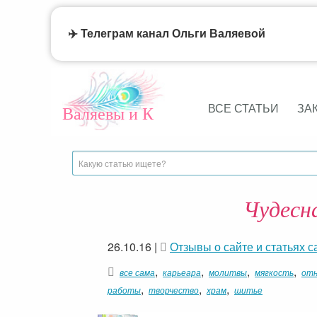
✈️ Телеграм канал Ольги Валяевой
ВСЕ СТАТЬИ
ЗА
Валяевы и К
Чудесн
26.10.16
|
Отзывы о сайте и статьях с
,
,
,
,
все сама
карьеара
молитвы
мягкость
от
,
,
,
работы
творчество
храм
шитье