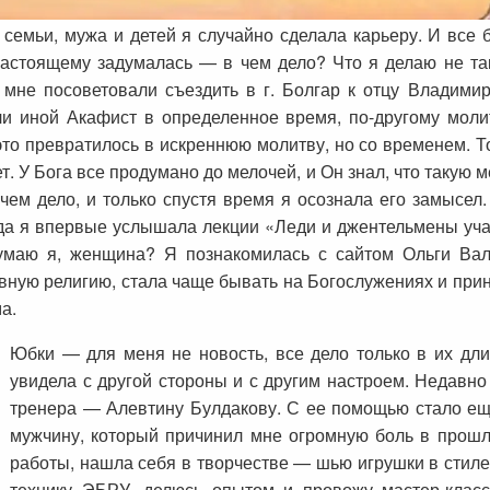
семьи, мужа и детей я случайно сделала карьеру. И все 
 настоящему задумалась — в чем дело? Что я делаю не так
мне посоветовали съездить в г. Болгар к отцу Владимир
ли иной Акафист в определенное время, по-другому моли
то превратилось в искреннюю молитву, но со временем. Тол
. У Бога все продумано до мелочей, и Он знал, что такую 
чем дело, и только спустя время я осознала его замысе
гда я впервые услышала лекции «Леди и джентельмены учат
думаю я, женщина? Я познакомилась с сайтом Ольги Ва
ную религию, стала чаще бывать на Богослужениях и прин
а.
Юбки — для меня не новость, все дело только в их дли
увидела с другой стороны и с другим настроем. Недавно
тренера — Алевтину Булдакову. С ее помощью стало еще
мужчину, который причинил мне огромную боль в прошл
работы, нашла себя в творчестве — шью игрушки в стиле
технику ЭБРУ, делюсь опытом и провожу мастер-клас