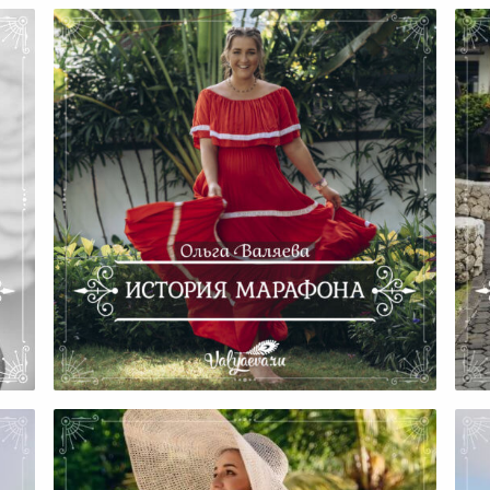
щая
История Марафона