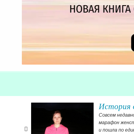
История 
читать
Совсем недавно
ий, нового
марафон женств
та книга
и пошла по еди