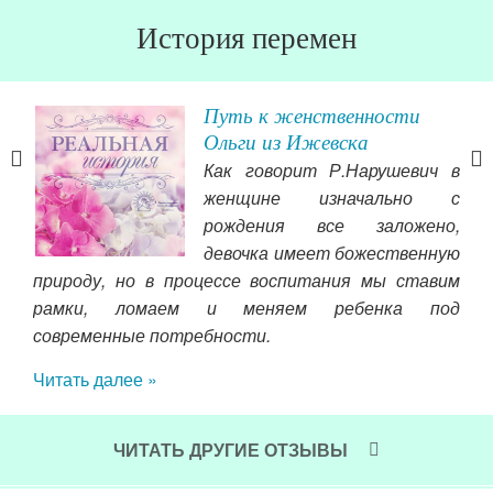
История перемен
Путь к женственности
раз
Ольги из Ижевска
Как говорит Р.Нарушевич в
йчас
женщине изначально с
и от
рождения все заложено,
Но,
девочка имеет божественную
егда
с м
природу, но в процессе воспитания мы ставим
было
все
рамки, ломаем и меняем ребенка под
ожно
при
современные потребности.
лся,
и р
Читать далее »
это
Чит
ЧИТАТЬ ДРУГИЕ ОТЗЫВЫ