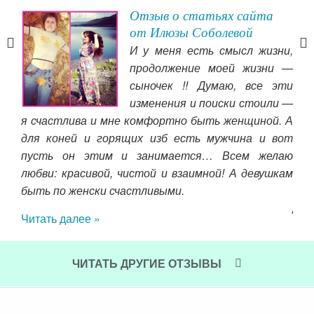
я
Отзыв о статьях сайта
от Илюзы Соболевой
е, я
И у меня есть смысл жизни,
чему
продолжение моей жизни —
ело,
сыночек !! Думаю, все эти
о бы
изменения и поиски стоили —
ме
 Все
я счастлива и мне комфортно быть женщиной. А
при
 все
для коней и горящих изб есть мужчина и вот
Ино
чем
пусть он этим и занимается… Всем желаю
так
огда
любви: красивой, чистой и взаимной! А девушкам
Нап
нее,
быть по женски счастливыми.
Дае
ся в
Читать далее »
про
ать,
пон
т ли
моей
ЧИТАТЬ ДРУГИЕ ОТЗЫВЫ
Чит
рочь