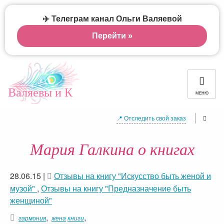
✈️ Телеграм канал Ольги Валяевой
Перейти »
Валяевы и К
МЕНЮ
📍 Отследить свой заказ
Мария Галкина о книгах
28.06.15
|
Отзывы на книгу "Искусство быть женой и
музой"
,
Отзывы на книгу "Предназначение быть
женщиной"
,
,
гармония
жена
книги