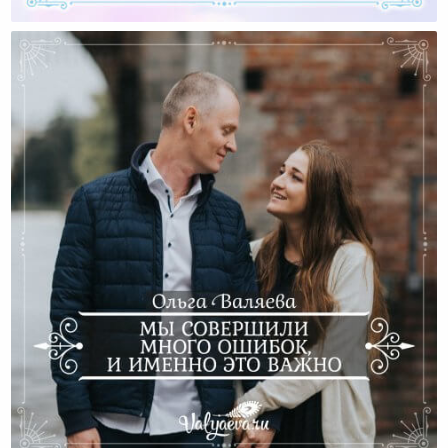
Валяев Для Valyaeva.ru И Valyaev.ru)
Мы Совершили Много Ошибок, И Именно Это Важно