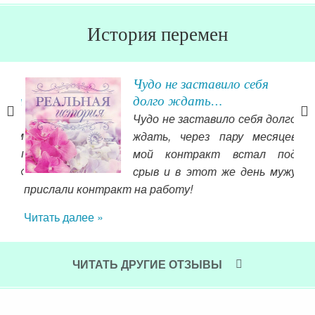
История перемен
т
Чудо не заставило себя
раза
долго ждать…
Чудо не заставило себя долго
вам
ждать, через пару месяцев
 вы
мой контракт встал под
всех
срыв и в этот же день мужу
прислали контракт на работу!
наг
мне
Читать далее »
пов
осо
общ
ЧИТАТЬ ДРУГИЕ ОТЗЫВЫ
Чит