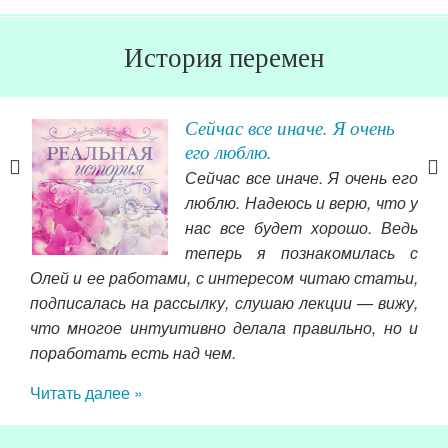
История перемен
Сейчас все иначе. Я очень
его люблю.
то я
Сейчас все иначе. Я очень его
ать
люблю. Надеюсь и верю, что у
вои
нас все будет хорошо. Ведь
ной
теперь я познакомилась с
ник
ором
Олей и ее работами, с интересом читаю статьи,
Чит
сать
подписалась на рассылку, слушаю лекции — вижу,
тся.
что многое интуитивно делала правильно, но и
поработать есть над чем.
Читать далее »