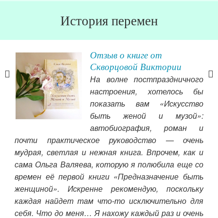
История перемен
Отзыв о книге от
.
Скворцовой Виктории
На волне постпраздничного
настроения, хотелось бы
показать вам «Искусство
быть женой и музой»:
автобиография, роман и
почти практическое руководство — очень
для
мудрая, светлая и нежная книга. Впрочем, как и
сох
сама Ольга Валяева, которую я полюбила еще со
жел
времен её первой книги «Предназначение быть
Чит
женщиной». Искренне рекомендую, поскольку
каждая найдет там что-то исключительно для
себя. Что до меня… Я нахожу каждый раз и очень