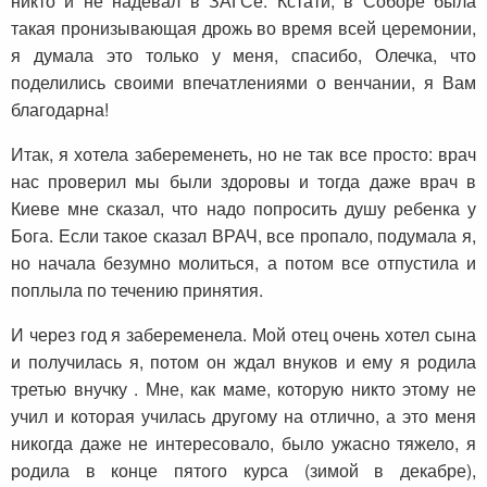
никто и не надевал в ЗАГСе. Кстати, в Соборе была
такая пронизывающая дрожь во время всей церемонии,
я думала это только у меня, спасибо, Олечка, что
поделились своими впечатлениями о венчании, я Вам
благодарна!
Итак, я хотела забеременеть, но не так все просто: врач
нас проверил мы были здоровы и тогда даже врач в
Киеве мне сказал, что надо попросить душу ребенка у
Бога. Если такое сказал ВРАЧ, все пропало, подумала я,
но начала безумно молиться, а потом все отпустила и
поплыла по течению принятия.
И через год я забеременела. Мой отец очень хотел сына
и получилась я, потом он ждал внуков и ему я родила
третью внучку . Мне, как маме, которую никто этому не
учил и которая училась другому на отлично, а это меня
никогда даже не интересовало, было ужасно тяжело, я
родила в конце пятого курса (зимой в декабре),