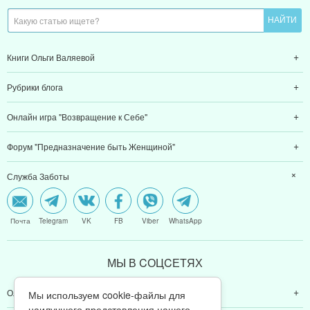
Книги Ольги Валяевой
Рубрики блога
Онлайн игра "Возвращение к Себе"
Форум "Предназначение быть Женщиной"
Служба Заботы
Почта
Telegram
VK
FB
Viber
WhatsApp
МЫ В CОЦCЕТЯХ
Ольга Валяева
Мы используем cookie-файлы для
наилучшего представления нашего