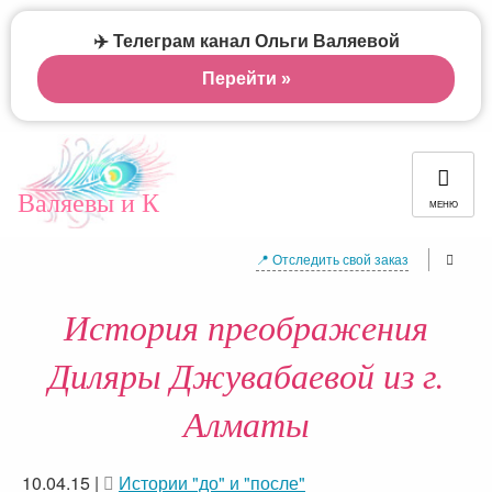
✈️ Телеграм канал Ольги Валяевой
Перейти »
Валяевы и К
МЕНЮ
📍 Отследить свой заказ
История преображения
Диляры Джувабаевой из г.
Алматы
10.04.15
|
Истории "до" и "после"