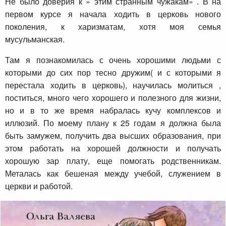
Не было доверия к » этим странным чужакам» . В на
первом курсе я начала ходить в церковь нового
поколения, к харизматам, хотя моя семья
мусульманская.
Там я познакомилась с очень хорошими людьми с
которыми до сих пор тесно дружим( и с которыми я
перестала ходить в церковь), научилась молиться ,
поститься, много чего хорошего и полезного для жизни,
но и в то же время набралась кучу комплексов и
иллюзий. По моему плану к 25 годам я должна была
быть замужем, получить два высших образования, при
этом работать на хорошей должности и получать
хорошую зар плату, еще помогать родственникам.
Металась как бешеная между учебой, служением в
церкви и работой.