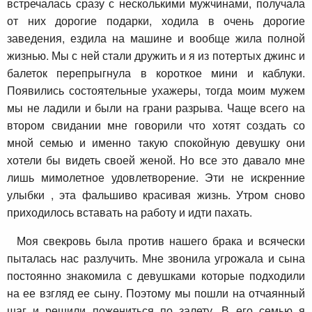
встречалась сразу с несколькими мужчинами, получала
от них дорогие подарки, ходила в очень дорогие
заведения, ездила на машине и вообще жила полной
жизнью. Мы с ней стали дружить и я из потертых джинс и
балеток перепрыгнула в короткое мини и каблуки.
Появились состоятельные ухажеры, тогда моим мужем
мы не ладили и были на грани разрыва. Чаще всего на
втором свидании мне говорили что хотят создать со
мной семью и именно такую спокойную девушку они
хотели бы видеть своей женой. Но все это давало мне
лишь мимолетное удовлетворение. Эти не искренние
улыбки , эта фальшиво красивая жизнь. Утром сново
приходилось вставать на работу и идти пахать.
Моя свекровь была против нашего брака и всячески
пыталась нас разлучить. Мне звонила угрожала и сына
постоянно знакомила с девушками которые подходили
на ее взгляд ее сыну. Поэтому мы пошли на отчаянный
шаг и решили пожениться по залету. В его семью я