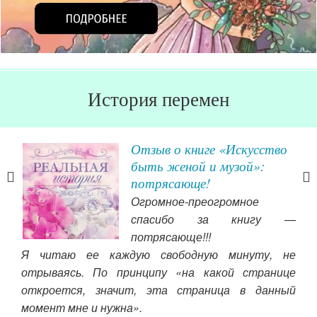
История перемен
Отзыв о книге «Искусство
быть женой и музой»:
потрясающе!
я на
Огромное-преогромное
удет
спасибо за книгу —
дко
потрясающе!!!
ала,
Я читаю ее каждую свободную минуту, не
! Не
бол
отрываясь. По принципу «на какой странице
е бы
де
откроется, значит, эта страница в данный
ть и
де
момент мне и нужна».
о же
зан