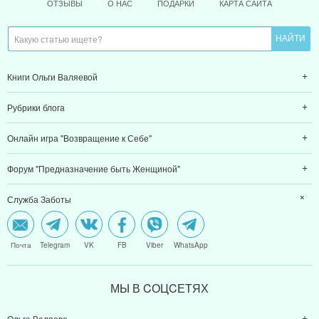
ОТЗЫВЫ
О НАС
ПОДАРКИ
КАРТА САЙТА
Книги Ольги Валяевой
Рубрики блога
Онлайн игра "Возвращение к Себе"
Форум "Предназначение быть Женщиной"
Служба Заботы
Почта
Telegram
VK
FB
Viber
WhatsApp
МЫ В CОЦCЕТЯХ
Ольга Валяева