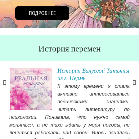
История перемен
История Балуевой Татьяны
из г. Пермь
К этому времени я стала
ой я
активно интересоваться
о. Я
ведическими знаниями,
кое,
читать литературу по
ы. И
тог
психологии. Понимала, что нужно самой
ь, а
Пож
меняться, а не тихо ждать у моря погоды, не
юче.
кон
лениться работать над собой. Вновь занялась