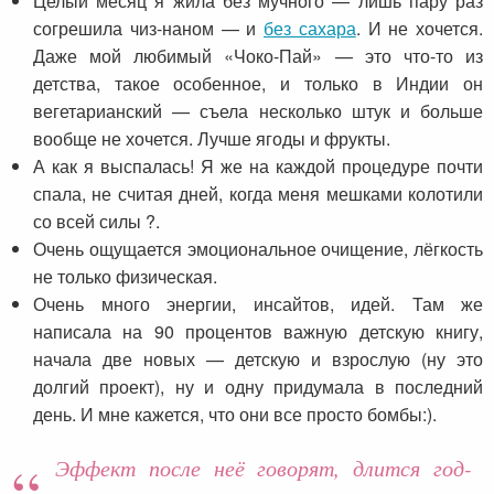
Целый месяц я жила без мучного — лишь пару раз
согрешила чиз-наном — и
без сахара
. И не хочется.
Даже мой любимый «Чоко-Пай» — это что-то из
детства, такое особенное, и только в Индии он
вегетарианский — съела несколько штук и больше
вообще не хочется. Лучше ягоды и фрукты.
А как я выспалась! Я же на каждой процедуре почти
спала, не считая дней, когда меня мешками колотили
со всей силы ?.
Очень ощущается эмоциональное очищение, лёгкость
не только физическая.
Очень много энергии, инсайтов, идей. Там же
написала на 90 процентов важную детскую книгу,
начала две новых — детскую и взрослую (ну это
долгий проект), ну и одну придумала в последний
день. И мне кажется, что они все просто бомбы:).
Эффект после неё говорят, длится год-