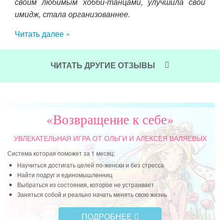
нить
Сов
своим любимым хобби-танцами, улучшила свой
сте,
имидж, стала организованнее.
Чит
я с
Читать далее »
е не
перь
 ещё
ЧИТАТЬ ДРУГИЕ ОТЗЫВЫ
евой
и в
«Возвращение к себе»
УВЛЕКАТЕЛЬНАЯ ИГРА
ОТ ОЛЬГИ И АЛЕКСЕЯ ВАЛЯЕВЫХ
Система которая поможет за 1 месяц:
Научиться достигать целей по-женски и без стресса
Найти подруг и единомышленниц
Выбраться из состояния, которое не устраивает
Заняться собой и реально начать менять свою жизнь
ПОДРОБНЕЕ