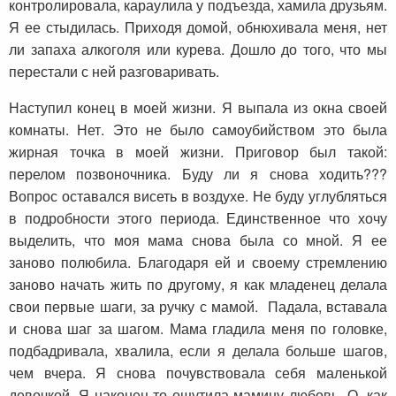
контролировала, караулила у подъезда, хамила друзьям.
Я ее стыдилась. Приходя домой, обнюхивала меня, нет
ли запаха алкоголя или курева. Дошло до того, что мы
перестали с ней разговаривать.
Наступил конец в моей жизни. Я выпала из окна своей
комнаты. Нет. Это не было самоубийством это была
жирная точка в моей жизни. Приговор был такой:
перелом позвоночника. Буду ли я снова ходить???
Вопрос оставался висеть в воздухе. Не буду углубляться
в подробности этого периода. Единственное что хочу
выделить, что моя мама снова была со мной. Я ее
заново полюбила. Благодаря ей и своему стремлению
заново начать жить по другому, я как младенец делала
свои первые шаги, за ручку с мамой. Падала, вставала
и снова шаг за шагом. Мама гладила меня по головке,
подбадривала, хвалила, если я делала больше шагов,
чем вчера. Я снова почувствовала себя маленькой
девочкой. Я наконец-то ощутила мамину любовь. О, как