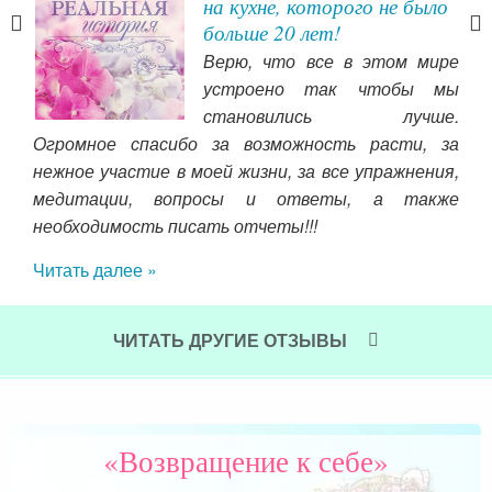
на кухне, которого не было
больше 20 лет!
той
Верю, что все в этом мире
ет,
устроено так чтобы мы
о я
становились лучше.
о не
Огромное спасибо за возможность расти, за
кот
 для
нежное участие в моей жизни, за все упражнения,
жиз
было
медитации, вопросы и ответы, а также
поз
 (но
необходимость писать отчеты!!!
нел
бы я
ую с
Читать далее »
Чит
же).
тала
себе
ЧИТАТЬ ДРУГИЕ ОТЗЫВЫ
акой
нее,
 все
 так
«Возвращение к себе»