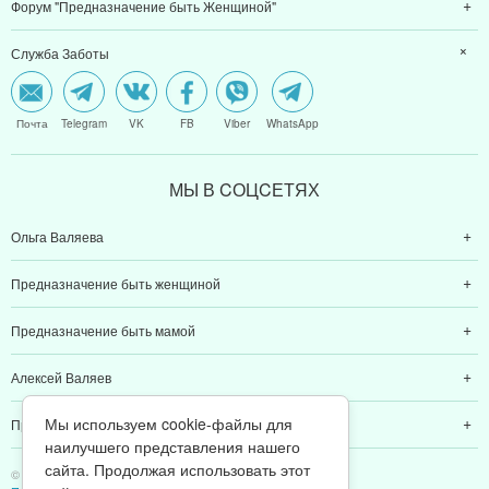
Форум "Предназначение быть Женщиной"
Служба Заботы
Почта
Telegram
VK
FB
Viber
WhatsApp
МЫ В CОЦCЕТЯХ
Ольга Валяева
Предназначение быть женщиной
Предназначение быть мамой
Алексей Валяев
Мы используем cookie-файлы для
Предназначение быть папой
наилучшего представления нашего
сайта. Продолжая использовать этот
© 2011-2026 Предназначение быть Женщиной