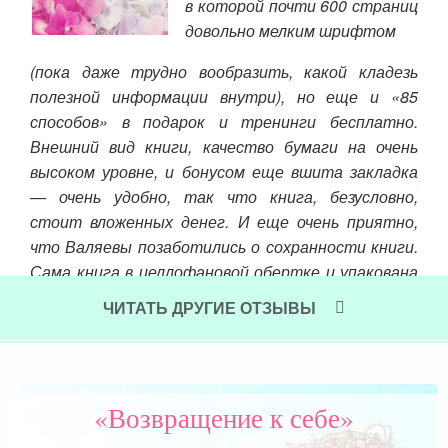
зом
в которой почти 600 страниц
о же
довольно мелким шрифтом
 том
(ос
(пока даже трудно вообразить, какой кладезь
бок.
де
полезной информации внутри), но еще и «85
 Мое
сч
способов» в подарок и тренинги бесплатно.
тала
нез
Внешний вид книги, качество бумаги на очень
вой,
«а 
высоком уровне, и бонусом еще вшита закладка
й. С
хор
— очень удобно, так что книга, безусловно,
дила
пес
стоит вложенных денег. И еще очень приятно,
и в
Чит
что Валяевы позаботились о сохранности книги.
 мне
Сама книга в целлофановой обертке и упакована
да я
в прочную картонную коробку, а не в пакет.
лась
ЧИТАТЬ ДРУГИЕ ОТЗЫВЫ
тало
Читать далее »
тала
 )))
«Возвращение к себе»