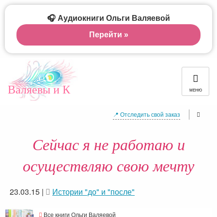
🎧 Аудиокниги Ольги Валяевой
Перейти »
Валяевы и К
МЕНЮ
📍 Отследить свой заказ
Сейчас я не работаю и
осуществляю свою мечту
23.03.15
|
Истории "до" и "после"
Все книги Ольги Валяевой