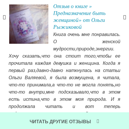
Отзыв о книге »
Предназначение быть
я
женщиной» от Ольги
Рыжиковой
ькое
Книга очень мне понравилась.
лось
О женской
мудрости,природе,энергии.
 под
бал
Хочу сказать,что она стоит того,чтобы ее
ока
прочитала каждая девушка и женщина. Когда я
Чит
первый раз,давно-давно наткнулась на статьи
Ольги Валяевой, я была возмущена, я читала,
что-то принимала,а что-то не могла понять,но
что-то внутри,мне подсказывало,что в этом
есть истина,что в этом моя природа. И я
продолжала читать и вот теперь
информация,написанная в этой книге,в ее
статьях,превратилась для меня в знание,в
ЧИТАТЬ ДРУГИЕ ОТЗЫВЫ
пережитый опыт)