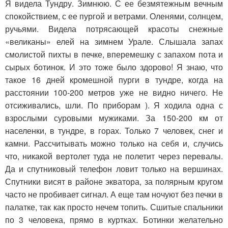
Я видела Тундру. Зимнюю. С ее безмятежным вечным
спокойствием, с ее пургой и ветрами. Оленями, солнцем,
ручьями. Видела потрясающей красоты снежные
«великаны» елей на зимнем Урале. Слышала запах
смолистой пихты в печке, вперемешку с запахом пота и
сырых ботинок. И это тоже было здорово! Я знаю, что
такое 16 дней кромешной пурги в тундре, когда на
расстоянии 100-200 метров уже не видно ничего. Не
отсиживались, шли. По приборам ). Я ходила одна с
взрослыми суровыми мужиками. За 150-200 км от
населенки, в тундре, в горах. Только 7 человек, снег и
камни. Рассчитывать можно только на себя и, случись
что, никакой вертолет туда не полетит через перевалы.
Да и спутниковый телефон ловит только на вершинах.
Спутники висят в районе экватора, за полярным кругом
часто не пробивает сигнал. А еще там ночуют без печки в
палатке, так как просто нечем топить. Сшитые спальники
по 3 человека, прямо в куртках. Ботинки желательно