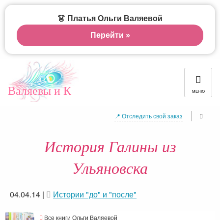
👗 Платья Ольги Валяевой
Перейти »
Валяевы и К
МЕНЮ
📍 Отследить свой заказ
История Галины из
Ульяновска
04.04.14
|
Истории "до" и "после"
Все книги Ольги Валяевой