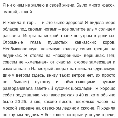
Я ни о чем не жалею в своей жизни. Было много красок,
эмоций, людей.
Я ходила в горы – и это было здорово! Я видела море
облаков под своими ногами – все залитое алым солнцем
рассвета. Искры на мокрой траве по утрам в долинах.
Огромные глаза пушистых кавказских коров.
Необыкновенную, неземную красоту синих трещин на
ледниках. Я стояла на «покоренных» вершинах. Нет,
совсем не «хмельная» от счастья, скорее замерзшая и
измотанная :) На мокрый анорак натягивала сдуваемую
диким ветром (здесь, внизу таких ветров нет, их просто
не бывает) пуховку и обмерзающими руками
разворачивала заветный кусочек шоколадки. Я хорошо
себе представляю, что такое рюкзак в 40 кг, хотя обычно
было 20-25. Знаю, каково висеть несколько часов на
мокрой веревке на отвесном ледяном склоне. Я ходила
по крутым ледникам без кошек, которые утонули в реке,