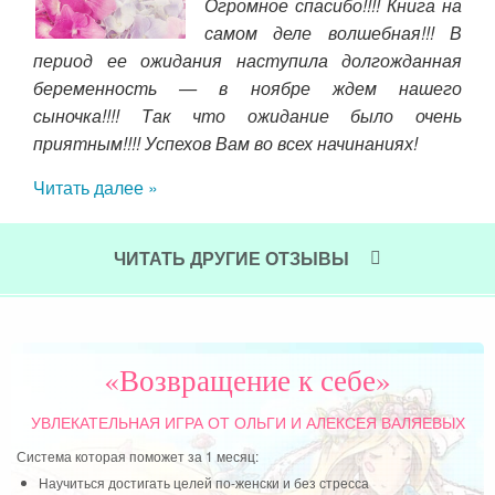
Огромное спасибо!!!! Книга на
жаю
самом деле волшебная!!! В
м, я
период ее ожидания наступила долгожданная
жаю
зак
беременность — в ноябре ждем нашего
ских
Чит
сыночка!!!! Так что ожидание было очень
дных
приятным!!!! Успехов Вам во всех начинаниях!
т на
 мне
Читать далее »
 мне
 мой
т из
ЧИТАТЬ ДРУГИЕ ОТЗЫВЫ
 имя
я на
и на
оду,
«Возвращение к себе»
орые
ть,
УВЛЕКАТЕЛЬНАЯ ИГРА
ОТ ОЛЬГИ И АЛЕКСЕЯ ВАЛЯЕВЫХ
ть и
Система которая поможет за 1 месяц:
Научиться достигать целей по-женски и без стресса