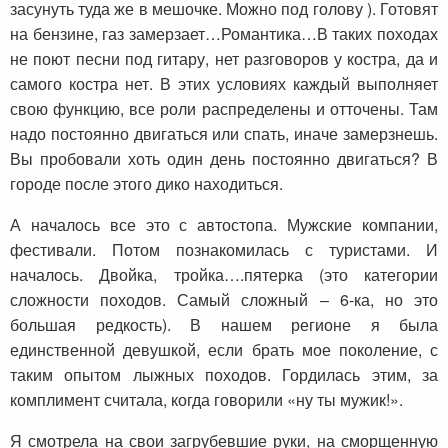
засунуть туда же в мешочке. Можно под голову ). Готовят
на бензине, газ замерзает…Романтика…В таких походах
не поют песни под гитару, нет разговоров у костра, да и
самого костра нет. В этих условиях каждый выполняет
свою функцию, все роли распределены и отточены. Там
надо постоянно двигаться или спать, иначе замерзнешь.
Вы пробовали хоть один день постоянно двигаться? В
городе после этого дико находиться.
А началось все это с автостопа. Мужские компании,
фестивали. Потом познакомилась с туристами. И
началось. Двойка, тройка….пятерка (это категории
сложности походов. Самый сложный – 6-ка, но это
большая редкость). В нашем регионе я была
единственной девушкой, если брать мое поколение, с
таким опытом лыжных походов. Гордилась этим, за
комплимент считала, когда говорили «ну ты мужик!».
Я смотрела на свои загрубевшие руки, на сморщенную