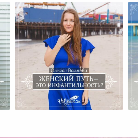
ть.
Женский Путь – Это
Ми
Инфантильность?