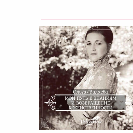
Мой Путь К Знаниям И
Возвращение К Женственно