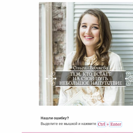
Тем, Кто Встает На Свой Пу
Небольшое Напутствие
Нашли ошибку?
Выделите ее мышкой и нажмитe