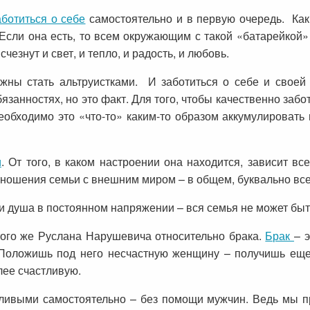
аботиться о себе
самостоятельно и в первую очередь. Как 
 Если она есть, то всем окружающим с такой «батарейкой»
счезнут и свет, и тепло, и радость, и любовь.
ны стать альтруистками. И заботиться о себе и своей 
обязанностях, но это факт. Для того, чтобы качественно заб
необходимо это «что-то» каким-то образом аккумулироват
и
. От того, в каком настроении она находится, зависит в
отношения семьи с внешним миром – в общем, буквально все
ли душа в постоянном напряжении – вся семья не может быт
того же Руслана Нарушевича относительно брака.
Брак
– 
 Положишь под него несчастную женщину – получишь ещ
ее счастливую.
тливыми самостоятельно – без помощи мужчин. Ведь мы пр