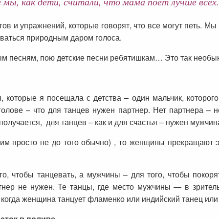
 мы, как дети, считали, что мама поет лучше всех.
ов и упражнений, которые говорят, что все могут петь. Мы
зоваться природным даром голоса.
ым песням, пою детские песни ребятишкам… Это так необык
 которые я посещала с детства – один мальчик, которого
голове – что для танцев нужен партнер. Нет партнера – н
 получается, для танцев – как и для счастья – нужен мужчин
им просто не до того обычно) , то женщины прекращают э
го, чтобы танцевать, а мужчины – для того, чтобы покор
тнер не нужен. Те танцы, где место мужчины — в зрител
, когда женщина танцует фламенко или индийский танец или
еток в поливе