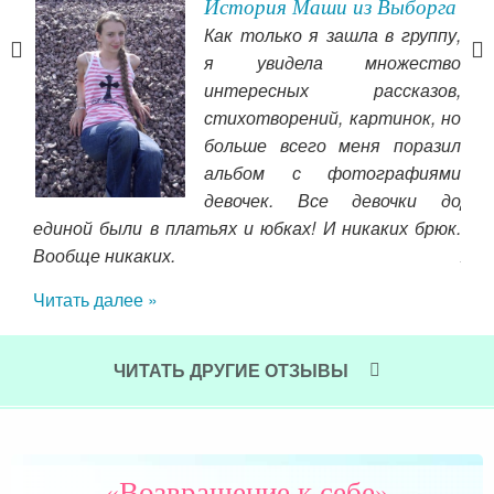
История Маши из Выборга
Как только я зашла в группу,
ться
я увидела множество
 мое
интересных рассказов,
 ему
стихотворений, картинок, но
 мой
больше всего меня поразил
альбом с фотографиями
вот
емье
девочек. Все девочки до
Душ
толь
единой были в платьях и юбках! И никаких брюк.
сол
орое
Вообще никаких.
Я и
Читать далее »
Чит
ЧИТАТЬ ДРУГИЕ ОТЗЫВЫ
«Возвращение к себе»