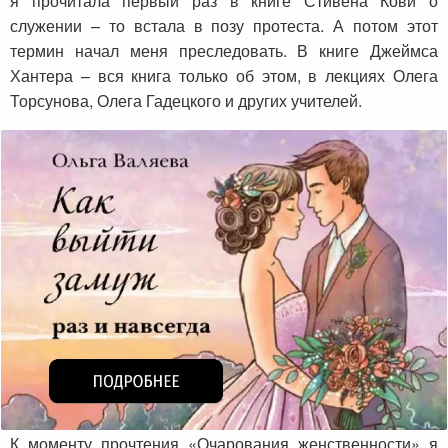
я прочитала первый раз в книге Стивена Кови о
служении – то встала в позу протеста. А потом этот
термин начал меня преследовать. В книге Джеймса
Хантера – вся книга только об этом, в лекциях Олега
Торсунова, Олега Гадецкого и других учителей.
К моменту прочтения «Очарования женственности» я