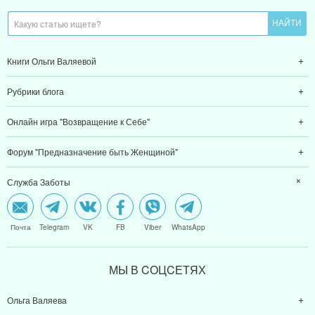
Книги Ольги Валяевой
Рубрики блога
Онлайн игра "Возвращение к Себе"
Форум "Предназначение быть Женщиной"
Служба Заботы
Почта
Telegram
VK
FB
Viber
WhatsApp
МЫ В CОЦCЕТЯХ
Ольга Валяева