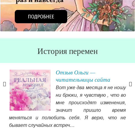
История перемен
Отзыв Ольги —
читательницы сайта
Вот уже два месяца я не ношу
воей
ни брюки, я чувствую , что во
нули
мне происходят изменения,
и и
значит пришло время
цкой
меняться и полюбить себя. Я верю, что не
пон
ивая
бывает случайных встреч…
пот
ода.
сих