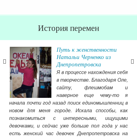
История перемен
Путь к женственности
Натальи Черненко из
Днепропетровска
 это
Я в процессе нахождения себя
ало.
в творчестве. Благодаря Оле,
ти к
сайту, флешмобам и
 я с
наверное еще чему-то я
«Ка
ень
начала почти год назад поиск единомышленниц в
взг
кую,
новом для меня городе. Искала способы, как
рить
Чит
познакомиться с интересными, ищущими
сная
девочками, и сейчас уже больше пол года у нас
 И я
есть женский час девочек Днепропетровска на
оту.