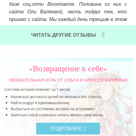
базе соц.сети Вконтакте. Половина из них с
сайта Оли Валяевой, часть подруг тех, кто
пришел с сайта. Мы каждый день трещим в этом
чате, и почти
каждую недельку где-то собираемся. Иногда
ЧИТАТЬ ДРУГИЕ ОТЗЫВЫ
собираемся у кого-то из нас дома, иногда в
кафешке, иногда просто гуляем по улицам
города.
«Возвращение к себе»
Читать далее »
УВЛЕКАТЕЛЬНАЯ ИГРА
ОТ ОЛЬГИ И АЛЕКСЕЯ ВАЛЯЕВЫХ
Система которая поможет за 1 месяц:
Научиться достигать целей по-женски и без стресса
Найти подруг и единомышленниц
Выбраться из состояния, которое не устраивает
Заняться собой и реально начать менять свою жизнь
ПОДРОБНЕЕ