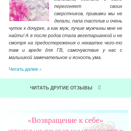
да я
перегоняет своих
. Он
сверстников, прививки мы не
оим
делали, папа счастлив и очень
зни,
чуток к дочурке, а как муж, лучше мужчины мне не
ю. И
найти! А я после родов стала вегетарианкой и не
чала
смотря на предостережения о нехватке чего-то
 наш
его.
там и вреде для ГВ, самочувствие у нас с
Я в
малышкой замечательное и ясность ума.
вре
Читать далее »
Чит
ЧИТАТЬ ДРУГИЕ ОТЗЫВЫ
«Возвращение к себе»