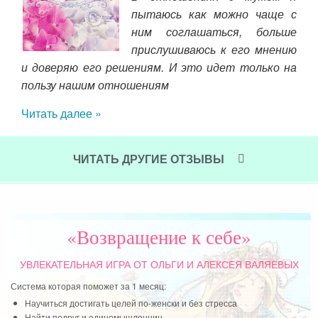
яцев
пытаюсь как можно чаще с
его
ним соглашаться, больше
а я
прислушиваюсь к его мнению
идел
и доверяю его решениям. И это идет только на
дру
озже
пользу нашим отношениям
про
рад,
дру
Читать далее »
 это
нач
пое
ЧИТАТЬ ДРУГИЕ ОТЗЫВЫ
Чит
«Возвращение к себе»
УВЛЕКАТЕЛЬНАЯ ИГРА
ОТ ОЛЬГИ И АЛЕКСЕЯ ВАЛЯЕВЫХ
Система которая поможет за 1 месяц:
Научиться достигать целей по-женски и без стресса
Найти подруг и единомышленниц