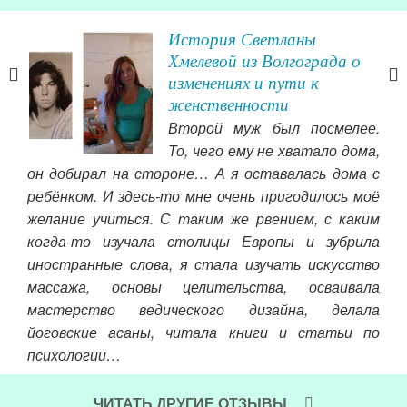
во
История Светланы
т
Хмелевой из Волгограда о
изменениях и пути к
женственности
очте
Второй муж был посмелее.
ла
То, чего ему не хватало дома,
ишла
он добирал на стороне… А я оставалась дома с
сибо
ребёнком. И здесь-то мне очень пригодилось моё
рное
желание учиться. С таким же рвением, с каким
)))
когда-то изучала столицы Европы и зубрила
что
тво
иностранные слова, я стала изучать искусство
и от
и в
массажа, основы целительства, осваивала
люб
мастерство ведического дизайна, делала
коф
йоговские асаны, читала книги и статьи по
соц
психологии…
доп
удо
Читать далее »
я д
ЧИТАТЬ ДРУГИЕ ОТЗЫВЫ