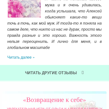
 это
мужа и я очень удивилась,
: я
когда услышала, что Алексей
, не
обьясняет какие-то вещи
 не
точь в точь, как мой муж. И тогда-то я поняла на
эго
 что
самом деле, что никто из нас не дурак, просто мы
мен
быть
правда разные и это хорошо. Важность этого
при
мочь
нельзя переоценить. И лично для меня, и в
стр
лее
глобальном масштабе
пож
Читать далее »
Чит
ЧИТАТЬ ДРУГИЕ ОТЗЫВЫ
«Возвращение к себе»