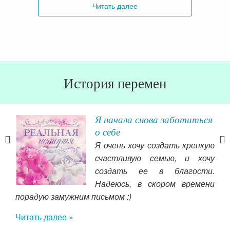
Читать далее
История перемен
Я начала снова заботиться
о себе
Я очень хочу создать крепкую
шое.
счастливую семью, и хочу
дня
создать ее в благости.
ого
Надеюсь, в скором времени
жила
порадую замужним письмом :)
про
тей,
сра
Читать далее »
его
виж