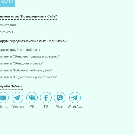
нлайн игра "Возвращение к Себе"
егистрация
айт игры
орум "Предназначение быть Женщиной"
арегистриуйтесь сейчас ➜
оп тем в "Женская природа и практики"
оп тем в "Женщина и семья"
оп тем в "Работа и любимое дело"
оп тем в "Подготовка к родительству"
лужба Заботы
Почта
Telegram
VK
FB
Viber
WhatsApp