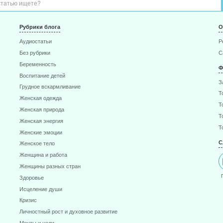
Рубрики блога
О
Аудиостатьи
Р
Без рубрики
С
Беременность
Ф
Воспитание детей
З
Грудное вскармливание
Т
Женская одежда
Т
Женская природа
Т
Женская энергия
Т
Женские эмоции
С
Женское тело
Женщина и работа
Женщины разных стран
Здоровье
Исцеление души
Кризис
Личностный рост и духовное развитие
Мечты и цели