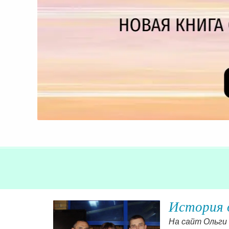
История 
о небо –
На сайт Ольги 