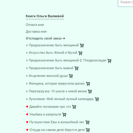
Книги Ольги Валяевой
Оплата книг
Доставка книг
Отследить свой заказ ➜
⋄ Предназначение быть женщиной
⋄ Искусство быть Женой и Музой
⋄ Предназначение быть женщиной-2. Плодоносящая
⋄ Предназначение быть мамой
⋄ Исцеление женской души
⋄ Женщина, которая приручила кризис
⋄ Перезагрузка: 10 шагов к новой жизни
⋄ Луноликая. Мой личный лунный календарь
✸
Давайте поговорим про это
✸
Улыбака и капризуля
✸
Путешествие Евы в волшебный лес
✸
Откуда на самом деле берутся дети