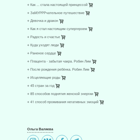
⋄ Как ... стала настоящей принцессой
⋄ ЗаМУРРРчательное путешествие
⋄ Девочка и дракон
⋄ Как я стал настоящим супергероем
⋄ Радость и счастье
⋄ Куда уходят люди
⋄ Раненое сердце
⋄ Плацента - забытая чакра. Робин Лим
⋄ После рождения ребёнка. Робин Лим
⋄ Исцеляющие роды
⋄ 45 стран за год
⋄ 85 способов поднятия женской энергии
⋄ 41 способ проживания негативных эмоций
Ольга Валяева