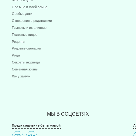
Обо мне и моей семье
Особые дети
Отношения с родителями
Планеты и их влияние
Полезные видео
Рецепты
Родовые сценарии
Роды
Секреты аюрведы
Семейная жизнь
Хочу замуж
МЫ В CОЦCЕТЯХ
Предназначение быть мамой
А