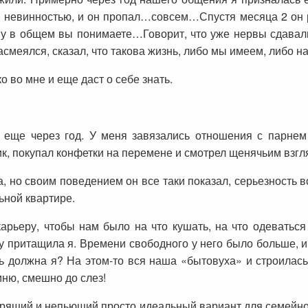
 невинностью, и он пропал…совсем…Спустя месяца 2 он р
у в общем вы понимаете…Говорит, что уже нервы сдавали 
асмеялся, сказал, что такова жизнь, либо мы имеем, либо на
 во мне и еще даст о себе знать.
о еще через год. У меня завязались отношения с парне
к, покупал конфетки на перемене и смотрел щенячьим взгл
, но своим поведением он все таки показал, серьезность в
льной квартире.
арьеру, чтобы нам было на что кушать, на что одеваться
ку притащила я. Времени свободного у него было больше, и 
ть должна я? На этом-то вся наша «бытовуха» и строилась.
мню, смешно до слез!
урящий и непьющий просто идеальный вариант для семейно