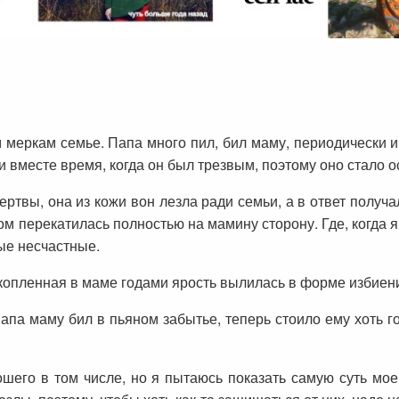
 меркам семье. Папа много пил, бил маму, периодически и
и вместе время, когда он был трезвым, поэтому оно стало 
твы, она из кожи вон лезла ради семьи, а в ответ получал
 перекатилась полностью на мамину сторону. Где, когда 
ные несчастные.
копленная в маме годами ярость вылилась в форме избие
папа маму бил в пьяном забытье, теперь стоило ему хоть го
ошего в том числе, но я пытаюсь показать самую суть мо