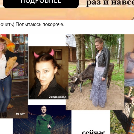
рочить) Попытаюсь покороче.