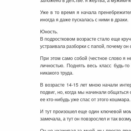
заложено в детстве: я жертва, а мужики-к
Уже в то время я начала пренебрежител
иногда я даже пускалась с ними в драки.
Юность.
В подростковом возрасте стало еще круч
устраивала разборки с папой, почему он 
При этом само собой (честное слово я н
личностью. Поднять весь класс будь-т
никакого труда.
В возрасте 14-15 лет мною начали инте
подвиг, но, когда мы начинали общаться 
ее кто-нибудь уже спас от этого кошмара
И тут произошел еще один ключевой моме
замечала, а тут он повзрослел и так возм
Он не ухаживал за мной, мы просто дру