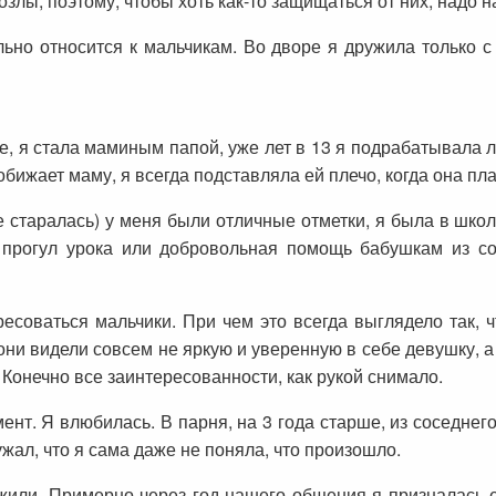
озлы, поэтому, чтобы хоть как-то защищаться от них, надо н
ьно относится к мальчикам. Во дворе я дружила только 
е, я стала маминым папой, уже лет в 13 я подрабатывала л
обижает маму, я всегда подставляла ей плечо, когда она пла
е старалась) у меня были отличные отметки, я была в шк
о прогул урока или добровольная помощь бабушкам из с
ресоваться мальчики. При чем это всегда выглядело так, 
они видели совсем не яркую и уверенную в себе девушку, а
. Конечно все заинтересованности, как рукой снимало.
нт. Я влюбилась. В парня, на 3 года старше, из соседнего 
ужал, что я сама даже не поняла, что произошло.
жили. Примерно через год нашего общения я призналась ем