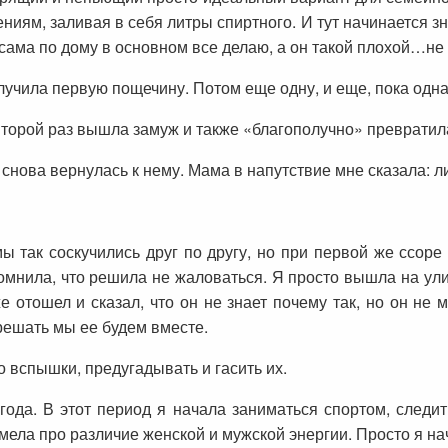
ниям, заливая в себя литры спиртного. И тут начинается зн
 сама по дому в основном все делаю, а он такой плохой…не
учила первую пощечину. Потом еще одну, и еще, пока одн
 второй раз вышла замуж и также «благополучно» превратила
снова вернулась к нему. Мама в напутствие мне сказала: л
ы так соскучились друг по другу, но при первой же ссоре
омнила, что решила не жаловаться. Я просто вышла на ул
 отошел и сказал, что он не знает почему так, но он не м
решать мы ее будем вместе.
 вспышки, предугадывать и гасить их.
ода. В этот период я начала заниматься спортом, следить
имела про различие женской и мужской энергии. Просто я на