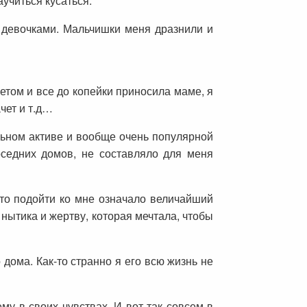
аучиться кусаться.
с девочками. Мальчишки меня дразнили и
етом и все до копейки приносила маме, я
чет и т.д…
ольном активе и вообще очень популярной
оседних домов, не составляло для меня
что подойти ко мне означало величайший
 нытика и жертву, которая мечтала, чтобы
дома. Как-то странно я его всю жизнь не
у в своих чувствах. И вот так совсем в