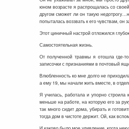
юном возрасте я распрощалась со своей
другом сможет ли он такую недотрогу…н
попыталась воззвать к его чувствам, он з
Этот циничный настрой отложился глубоко
Самостоятельная жизнь.
От полученной травмы я отошла где-т
записочки с признаниями в почтовый ящи
Влюбленность ко мне долго не приходила
а ему 19, мы начали жить вместе, в отде
Я училась, работала и упорно строила к
меньше на работе, на которую его за ру
так много сидит дома, убирать и готови
тогда дом в чистоте держит. Ой, как вспо
И каково было мое удивление, когда нек