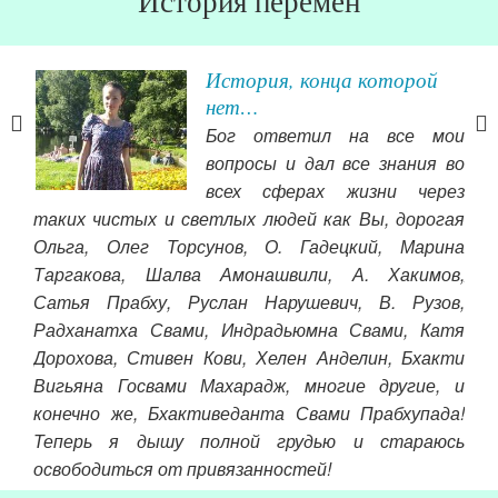
История перемен
История, конца которой
нет…
,за
Бог ответил на все мои
вопросы и дал все знания во
всех сферах жизни через
таких чистых и светлых людей как Вы, дорогая
Ольга, Олег Торсунов, О. Гадецкий, Марина
эту
Таргакова, Шалва Амонашвили, А. Хакимов,
жен
Сатья Прабху, Руслан Нарушевич, В. Рузов,
Чит
Радханатха Свами, Индрадьюмна Свами, Катя
Дорохова, Стивен Кови, Хелен Анделин, Бхакти
Вигьяна Госвами Махарадж, многие другие, и
конечно же, Бхактиведанта Свами Прабхупада!
Теперь я дышу полной грудью и стараюсь
освободиться от привязанностей!