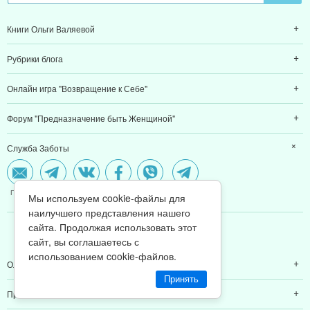
Книги Ольги Валяевой
Рубрики блога
Онлайн игра "Возвращение к Себе"
Форум "Предназначение быть Женщиной"
Служба Заботы
Почта
Telegram
VK
FB
Viber
WhatsApp
Мы используем cookie-файлы для
наилучшего представления нашего
сайта. Продолжая использовать этот
МЫ В CОЦCЕТЯХ
сайт, вы соглашаетесь с
использованием cookie-файлов.
Ольга Валяева
Принять
Предназначение быть женщиной