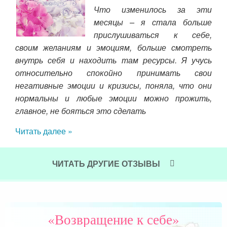
стаю
Что изменилось за эти
сли
месяцы – я стала больше
а не
прислушиваться к себе,
же
тные
своим желаниям и эмоциям, больше смотреть
дев
к, а
внутрь себя и находить там ресурсы. Я учусь
пра
ться
относительно спокойно принимать свои
Это
рыла
негативные эмоции и кризисы, поняла, что они
пра
тала
нормальны и любые эмоции можно прожить,
тол
шла,
главное, не бояться это сделать
ком
сям.
Читать далее »
Но 
мо в
Вс
 так
нео
жно,
ЧИТАТЬ ДРУГИЕ ОТЗЫВЫ
 ммм
Чит
мые
те,
 все
«Возвращение к себе»
шей