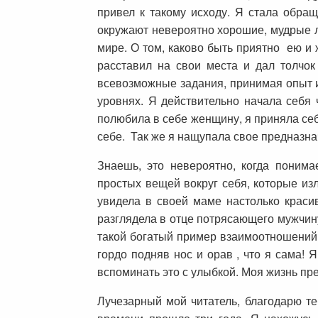
привел к такому исходу. Я стала обращ
окружают невероятно хорошие, мудрые л
мире. О том, каково быть приятно ею и 
расставил на свои места и дал толчок
всевозможные задания, принимая опыт и
уровнях. Я действительно начала себя 
полюбила в себе женщину, я приняла себ
себе. Так же я нащупала свое предназна
Знаешь, это невероятно, когда понима
простых вещей вокруг себя, которые из
увидела в своей маме настолько краси
разглядела в отце потрясающего мужчину
такой богатый пример взаимоотношений и
гордо подняв нос и орав , что я сама! 
вспоминать это с улыбкой. Моя жизнь пр
Лучезарный мой читатель, благодарю т