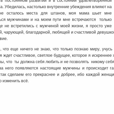
в постоянном развитии и в состоянии удовлетворенной
а. Убедилась, настолько внутренние убеждения влияют на
не осталось места для штанов, моя мама шьет мне
ься мужчинами и на моем пути мне встречаются только
е не встретились с мужчиной моей жизни, я просто уже
ой, чарующей, благодарной, любящей и счастливой девушко
твие.
, что еще ничего не знаю, что только познаю миру, учусь
я ждет счастливое, светлое будущее, которое я искреннее 
ипы, что ты должна себя любить и не позволять никому себ
-за него появляются настоящие мужчины и происходит га
 так сделаем его прекраснее и добрее, ибо каждой женщи
о изменить всё.