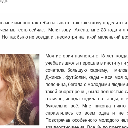
 др.
ь мне именно так тебя называть, так как я хочу поделиться
 чем мы есть сейчас. Меня зовут Алёна, мне 23 года и я 
ет. Но так было не всегда и , несмотря на такой маленький во
Моя история начнется с 18 лет, когд
учеба из школы перешла в институт и 
сочетала большую харизму, милови
Джинсы, футболки, кеды – вся моя од
поясница, бегала с молодыми людьми, 
такой оборот речи-, была полностью 
отлично, иногда ходила на танцы, вс
буквально всё. Мне никогда никто
справлялась со всем одна и не з
Повстречав особенного молодого че
взаимоотношения. Все было прекрасно,