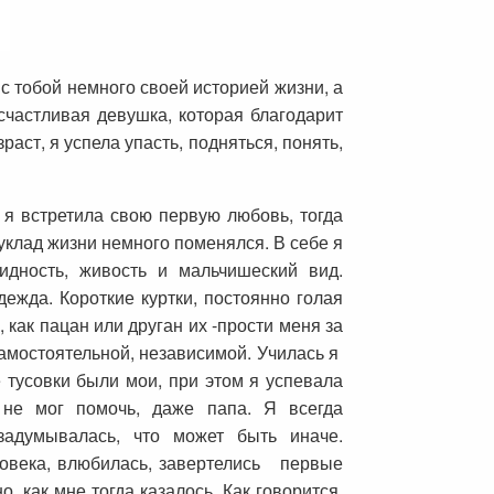
 с тобой немного своей историей жизни, а
счастливая девушка, которая благодарит
зраст, я успела упасть, подняться, понять,
а я встретила свою первую любовь, тогда
уклад жизни немного поменялся. В себе я
дность, живость и мальчишеский вид.
ежда. Короткие куртки, постоянно голая
как пацан или друган их -прости меня за
самостоятельной, независимой. Училась я
е тусовки были мои, при этом я успевала
 не мог помочь, даже папа. Я всегда
адумывалась, что может быть иначе.
ловека, влюбилась, завертелись первые
 как мне тогда казалось. Как говорится,