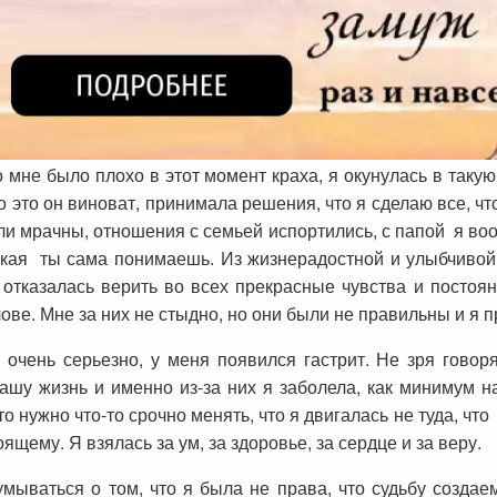
 мне было плохо в этот момент краха, я окунулась в такую
то это он виноват, принимала решения, что я сделаю все, ч
ыли мрачны, отношения с семьей испортились, с папой я во
какая ты сама понимаешь. Из жизнерадостной и улыбчивой
отказалась верить во всех прекрасные чувства и постоян
лове. Мне за них не стыдно, но они были не правильны и я 
 очень серьезно, у меня появился гастрит. Не зря говоря
шу жизнь и именно из-за них я заболела, как минимум н
 нужно что-то срочно менять, что я двигалась не туда, что 
ящему. Я взялась за ум, за здоровье, за сердце и за веру.
умываться о том, что я была не права, что судьбу созда