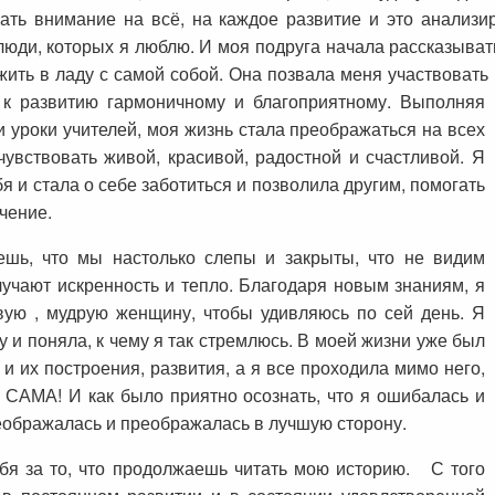
ать внимание на всё, на каждое развитие и это анализир
юди, которых я люблю. И моя подруга начала рассказыват
жить в ладу с самой собой. Она позвала меня участвоват
 к развитию гармоничному и благоприятному. В
ыполняя
 уроки учителей, моя жизнь стала преображаться на всех
чувствовать живой, красивой, радостной и счастливой. Я
я и стала о себе заботиться и позволила другим, помогать
чение.
ешь, что мы настолько слепы и закрыты, что не видим
лучают искренность и тепло. Благодаря новым знаниям, я
вую , мудрую женщину, чтобы удивляюсь по сей день. Я
 и поняла, к чему я так стремлюсь. В моей жизни уже был
 их построения, развития, а я все проходила мимо него,
Я САМА! И как было приятно осознать, что я ошибалась и
еображалась и преображалась в лучшую сторону.
ебя за то, что продолжаешь читать мою историю. С того