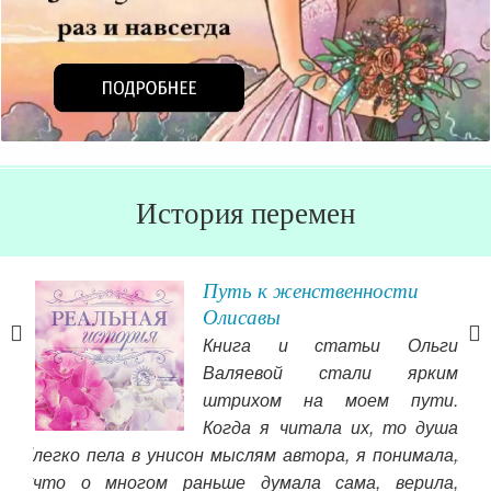
История перемен
Путь к женственности
ины
Олисавы
Книга и статьи Ольги
а!!!
Валяевой стали ярким
е не
штрихом на моем пути.
о со
Когда я читала их, то душа
то!!
легко пела в унисон мыслям автора, я понимала,
А м
лану
что о многом раньше думала сама, верила,
удо