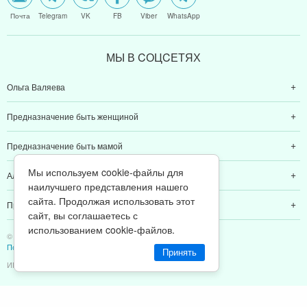
Почта
Telegram
VK
FB
Viber
WhatsApp
МЫ В CОЦCЕТЯХ
Ольга Валяева
Предназначение быть женщиной
Предназначение быть мамой
Мы используем cookie-файлы для
Алексей Валяев
наилучшего представления нашего
сайта. Продолжая использовать этот
Предназначение быть папой
сайт, вы соглашаетесь с
использованием cookie-файлов.
© 2011-2026 Предназначение быть Женщиной
Политика конфиденциальности
Принять
ИП Валяев А. В. | ИНН 380111808709