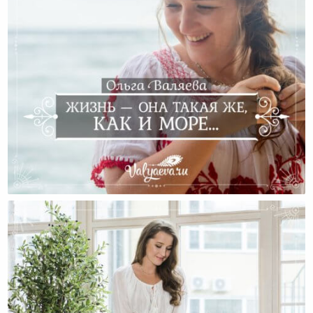
Жизнь — Она Такая Же, Как И Море…