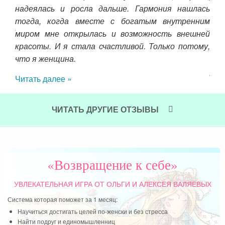
ге и
надеялась и росла дальше. Гармония нашлась
себ
фон,
тогда, когда вместе с богатым внутренним
жен
ное!
миром мне открылась и возможность внешней
се
ти:)
красоты. И я стала счастливой. Только потому,
род
, мы
что я женщина.
пон
дена
уча
Читать далее »
 все
Чит
я!!!
ви и
ЧИТАТЬ ДРУГИЕ ОТЗЫВЫ
егда
«Возвращение к себе»
УВЛЕКАТЕЛЬНАЯ ИГРА
ОТ ОЛЬГИ И АЛЕКСЕЯ ВАЛЯЕВЫХ
Система которая поможет за 1 месяц:
Научиться достигать целей по-женски и без стресса
Найти подруг и единомышленниц