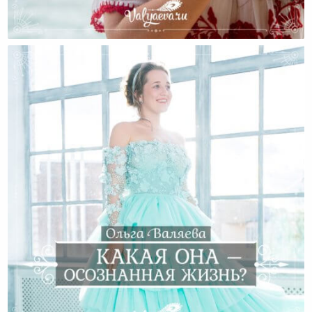
Жизнь — Она Такая Же, Как И Море…