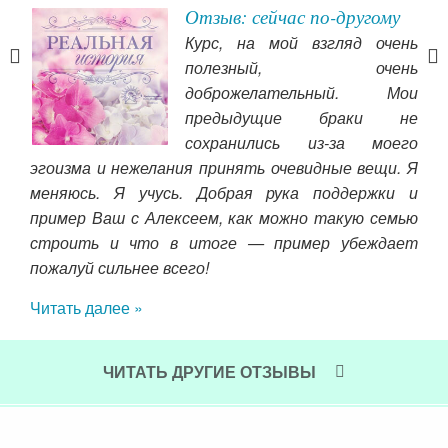
Отзыв: сейчас по-другому
Курс, на мой взгляд очень
мые
полезный, очень
ева!
доброжелательный. Мои
шей
предыдущие браки не
ОЕ!
сохранились из-за моего
ные,
эгоизма и нежелания принять очевидные вещи. Я
одня
меняюсь. Я учусь. Добрая рука поддержки и
и не
пример Ваш с Алексеем, как можно такую семью
о вы
но
строить и что в итоге — пример убеждает
не
пожалуй сильнее всего!
юб
Читать далее »
нед
мно
воо
ЧИТАТЬ ДРУГИЕ ОТЗЫВЫ
юбк
люб
под