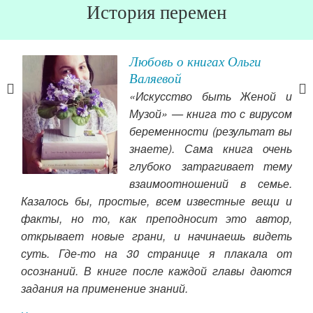
История перемен
е
Любовь о книгах Ольги
Валяевой
уки
«Искусство быть Женой и
ще!
Музой» — книга то с вирусом
имал
беременности (результат вы
того
знаете). Сама книга очень
вам
про
глубоко затрагивает тему
перь
мар
взаимоотношений в семье.
поэ
Казалось бы, простые, всем известные вещи и
смо
факты, но то, как преподносит это автор,
ока
открывает новые грани, и начинаешь видеть
эфф
суть. Где-то на 30 странице я плакала от
пер
осознаний. В книге после каждой главы даются
пра
задания на применение знаний.
фин