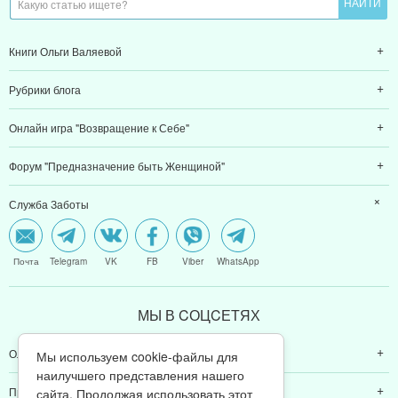
Книги Ольги Валяевой
Рубрики блога
Онлайн игра "Возвращение к Себе"
Форум "Предназначение быть Женщиной"
Служба Заботы
Почта
Telegram
VK
FB
Viber
WhatsApp
МЫ В CОЦCЕТЯХ
Ольга Валяева
Мы используем cookie-файлы для
наилучшего представления нашего
Предназначение быть женщиной
сайта. Продолжая использовать этот