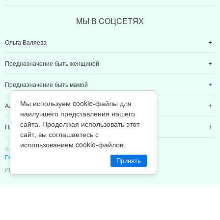
МЫ В CОЦCЕТЯХ
Ольга Валяева
Предназначение быть женщиной
Предназначение быть мамой
Мы используем cookie-файлы для
Алексей Валяев
наилучшего представления нашего
сайта. Продолжая использовать этот
Предназначение быть папой
сайт, вы соглашаетесь с
использованием cookie-файлов.
© 2011-2026 Предназначение быть Женщиной
Политика конфиденциальности
Принять
ИП Валяев А. В. | ИНН 380111808709