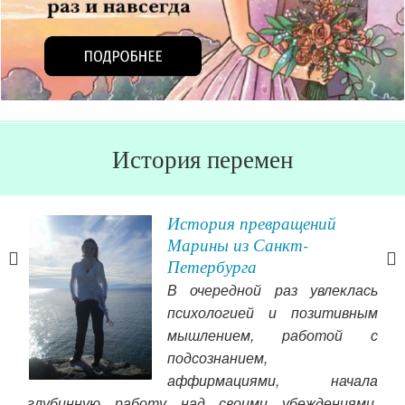
История перемен
Игре
История превращений
Марины из Санкт-
Петербурга
была
В очередной раз увлеклась
вый
психологией и позитивным
ие,
мышлением, работой с
оток
подсознанием,
могу
инт
аффирмациями, начала
вые
Бог
глубинную работу над своими убеждениями.
я, я
ко