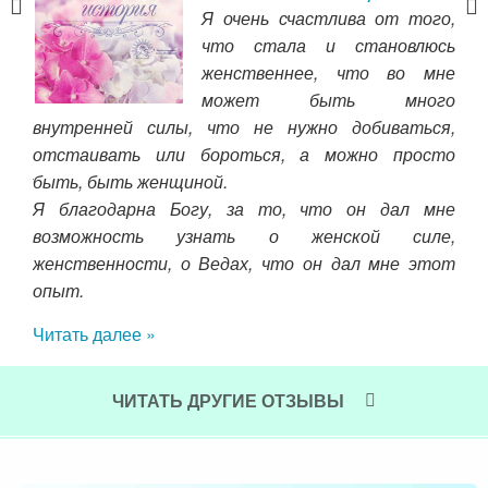
дела
Я очень счастлива от того,
те!
что стала и становлюсь
женственнее, что во мне
ебя
может быть много
ной
внутренней силы, что не нужно добиваться,
вное
отстаивать или бороться, а можно просто
Бог
соту
быть, быть женщиной.
пов
о он
Я благодарна Богу, за то, что он дал мне
Чт
ения
возможность узнать о женской силе,
мат
льше
женственности, о Ведах, что он дал мне этот
тно.
опыт.
Чит
ой и
Читать далее »
того
той
-то
ЧИТАТЬ ДРУГИЕ ОТЗЫВЫ