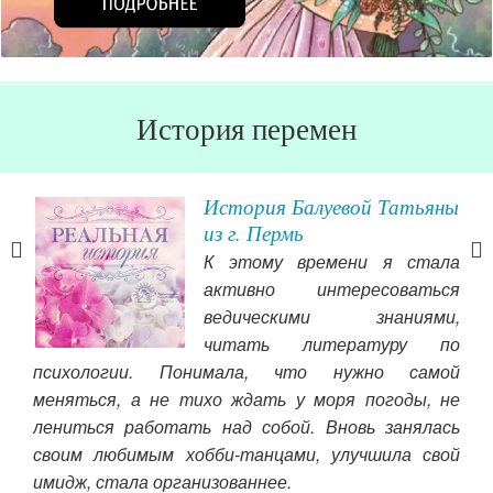
История перемен
вны
История Балуевой Татьяны
из г. Пермь
ами,
К этому времени я стала
ова
активно интересоваться
Уже
ведическими знаниями,
ой и
читать литературу по
о за
психологии. Понимала, что нужно самой
при
сь и
меняться, а не тихо ждать у моря погоды, не
Чит
зким
лениться работать над собой. Вновь занялась
 дом
своим любимым хобби-танцами, улучшила свой
 мне
имидж, стала организованнее.