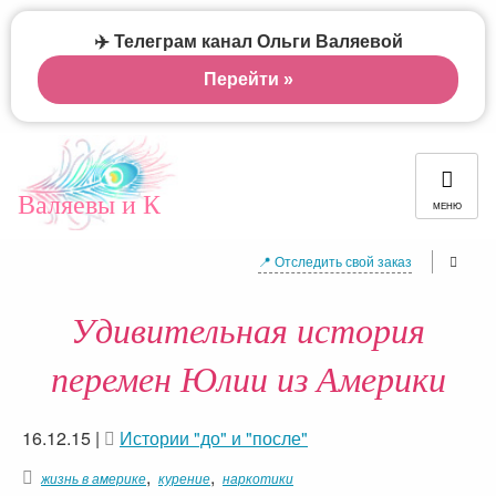
✈️ Телеграм канал Ольги Валяевой
Перейти »
Валяевы и К
МЕНЮ
📍 Отследить свой заказ
Удивительная история
перемен Юлии из Америки
16.12.15
|
Истории "до" и "после"
,
,
жизнь в америке
курение
наркотики