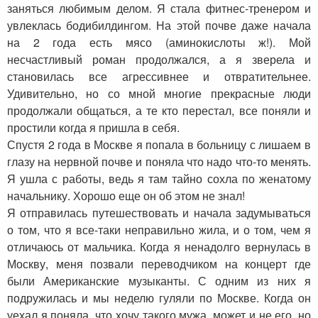
заняться любимым делом. Я стала фитнес-тренером и
увлеклась бодибилдингом. На этой почве даже начала
на 2 года есть мясо (аминокислоты ж!). Мой
несчастливый роман продолжался, а я зверела и
становилась все агрессивнее и отвратительнее.
Удивительно, но со мной многие прекрасные люди
продолжали общаться, а те кто перестал, все поняли и
простили когда я пришла в себя.
Спустя 2 года в Москве я попала в больницу с лишаем в
глазу на нервной почве и поняла что надо что-то менять.
Я ушла с работы, ведь я там тайно сохла по женатому
начальнику. Хорошо еще он об этом не знал!
Я отправилась путешествовать и начала задумываться
о том, что я все-таки неправильно жила, и о том, чем я
отличаюсь от мальчика. Когда я ненадолго вернулась в
Москву, меня позвали переводчиком на концерт где
были Американские музыканты. С одним из них я
подружилась и мы неделю гуляли по Москве. Когда он
уехал я поняла, что хочу такого мужа, может и не его, но