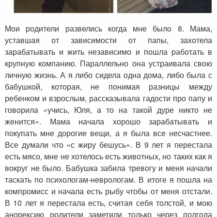
Мои родители развелись когда мне было 8. Мама,
уставшая от зависимости от папы, захотела
зарабатывать и жить независимо и пошла работать в
крупную компанию. Параллельно она устраивала свою
личную жизнь. А я либо сидела одна дома, либо была с
бабушкой, которая, не понимая разницы между
ребенком и взрослым, рассказывала гадости про папу и
говорила «учись, Юля, а то на такой дуре никто не
женится». Мама начала хорошо зарабатывать и
покупать мне дорогие вещи, а я была все несчастнее.
Все думали что «с жиру бешусь». В 9 лет я перестала
есть мясо, мне не хотелось есть животных, но таких как я
вокруг не было. Бабушка забила тревогу и меня начали
таскать по психологам-неврологам. В итоге я пошла на
компромисс и начала есть рыбу чтобы от меня отстали.
В 10 лет я перестала есть, считая себя толстой, и мою
анорексию родители заметили только через полгода