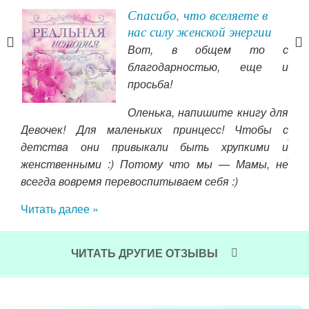
ы
Спасибо, что вселяете в
нас силу женской энергии
аных
Вот, в общем то с
атье
благодарностью, еще и
боты
просьба!
ремя
Оленька, напишите книгу для
та в
с
Девочек! Для маленьких принцесс! Чтобы с
ий и
Лю
детства они привыкали быть хрупкими и
ыми
рис
женственными :) Потому что мы — Мамы, не
уть
нач
всегда вовремя перевоспитываем себя :)
ожно
сам
, но
сам
Читать далее »
 Уже
Чит
ась,
ЧИТАТЬ ДРУГИЕ ОТЗЫВЫ
и не