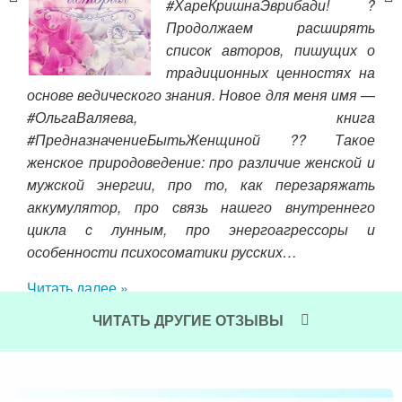
 то
#ХареКришнаЭврибади! ?
й со
Продолжаем расширять
овом
список авторов, пишущих о
я с
традиционных ценностях на
при
ми,
основе ведического знания. Новое для меня имя —
жиз
сь и
#ОльгаВаляева, книга
де
вом,
#ПредназначениеБытьЖенщиной ?? Такое
пон
руки
женское природоведение: про различие женской и
вед
так
мужской энергии, про то, как перезаряжать
опр
 лет
аккумулятор, про связь нашего внутреннего
чув
лсь.
цикла с лунным, про энергоагрессоры и
Не 
й за
особенности психосоматики русских…
сум
быть
Читать далее »
ой и
Чит
чу и
ЧИТАТЬ ДРУГИЕ ОТЗЫВЫ