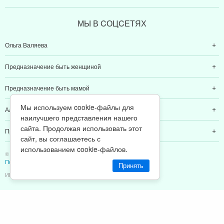
МЫ В CОЦCЕТЯХ
Ольга Валяева
Предназначение быть женщиной
Предназначение быть мамой
Мы используем cookie-файлы для
Алексей Валяев
наилучшего представления нашего
сайта. Продолжая использовать этот
Предназначение быть папой
сайт, вы соглашаетесь с
использованием cookie-файлов.
© 2011-2026 Предназначение быть Женщиной
Политика конфиденциальности
Принять
ИП Валяев А. В. | ИНН 380111808709