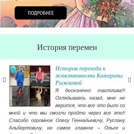
История перемен
е
История перехода к
женственности Катерины
Рыжковой
е —
Я бесконечно счастлива!!!
и до
Оглядываясь назад, мне не
ку,
верится, что все это было со
е —
мной и что мы смогли пройти через все это!!
пот
ла,
Спасибо огромное Олегу Геннадьевичу, Руслану
бол
с 12
Альбертовичу, но самое главное – Ольге и
опр
о не