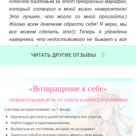
Алексею Валяевым за этот прекрасный марафон,
сд
елив
который сотворил в моей жизни невероятное!
Пр
ения
Это лучшее, что могло со мной произойти:)
отп
ому
Желаю всем девочкам обрести себя! Я верю, мы
а, я
Чит
все можем сделать это!)) Теперь я убеждена
то я
наверняка, что недостижимого не бывает и все
ело,
возможно! Да здравствуют чудеса и изменения!!!
га —
Всем нам чудес, девочки!!! Радости, любви и
апа,
ЧИТАТЬ ДРУГИЕ ОТЗЫВЫ
безграничного счастья!! Чтобы любимые всегда
 мне
были рядом и навсегда!
 бог
Читать далее »
«Возвращение к себе»
УВЛЕКАТЕЛЬНАЯ ИГРА
ОТ ОЛЬГИ И АЛЕКСЕЯ ВАЛЯЕВЫХ
Система которая поможет за 1 месяц:
Научиться достигать целей по-женски и без стресса
Найти подруг и единомышленниц
Выбраться из состояния, которое не устраивает
Заняться собой и реально начать менять свою жизнь