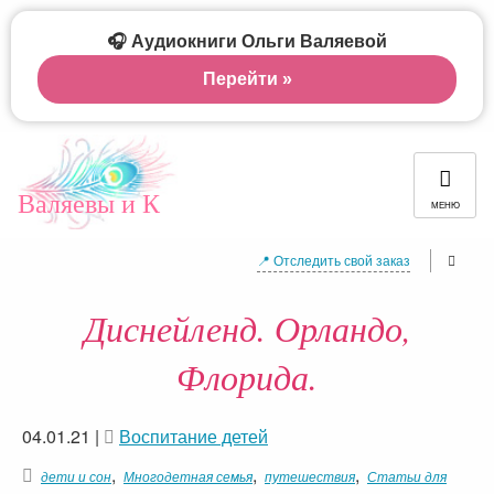
🎧 Аудиокниги Ольги Валяевой
Перейти »
Валяевы и К
МЕНЮ
📍 Отследить свой заказ
Диснейленд. Орландо,
Флорида.
04.01.21
|
Воспитание детей
,
,
,
дети и сон
Многодетная семья
путешествия
Статьи для