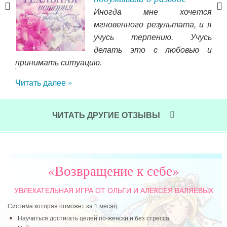
Иногда мне хочется
мгновенного результата, и я
учусь терпению. Учусь
делать это с любовью и
принимать ситуацию.
теп
те!
что
Читать далее »
йте
Чит
ан»,
.
ЧИТАТЬ ДРУГИЕ ОТЗЫВЫ
шей
етям
ях и
«Возвращение к себе»
УВЛЕКАТЕЛЬНАЯ ИГРА
ОТ ОЛЬГИ И АЛЕКСЕЯ ВАЛЯЕВЫХ
Система которая поможет за 1 месяц:
Научиться достигать целей по-женски и без стресса