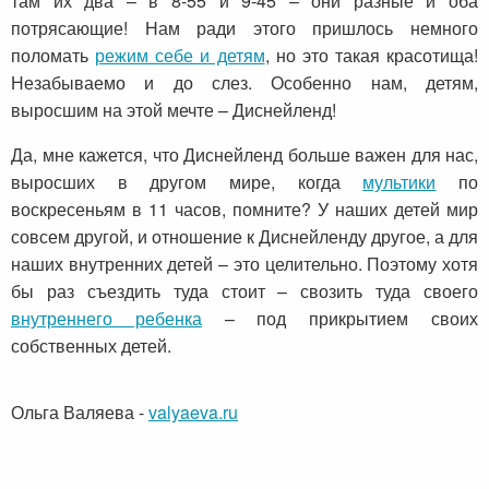
там их два – в 8-55 и 9-45 – они разные и оба
потрясающие! Нам ради этого пришлось немного
поломать
режим себе и детям
, но это такая красотища!
Незабываемо и до слез. Особенно нам, детям,
выросшим на этой мечте – Диснейленд!
Да, мне кажется, что Диснейленд больше важен для нас,
выросших в другом мире, когда
мультики
по
воскресеньям в 11 часов, помните? У наших детей мир
совсем другой, и отношение к Диснейленду другое, а для
наших внутренних детей – это целительно. Поэтому хотя
бы раз съездить туда стоит – свозить туда своего
внутреннего ребенка
– под прикрытием своих
собственных детей.
Ольга Валяева
-
valyaeva.ru