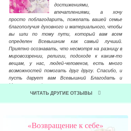
достижениями,
впечатлениями, а хочу
дум
е.
просто поблагодарить, пожелать вашей семье
и у
благополучия духовного и материального, чтобы
муж
вы шли по тому пути, который вам всем
нач
определен Всевышним как самый лучший.
вст
Приятно осознавать, что несмотря на разницу в
уже
мировоззрении, религии, подоходе к каким-то
обя
вещам, у нас, людей-человеков, есть много
с н
возможностей помогать друг другу. Спасибо, и
Чит
пусть дарует вам Всевышний Благодать и
Милость свою!
ЧИТАТЬ ДРУГИЕ ОТЗЫВЫ
Читать далее »
«Возвращение к себе»